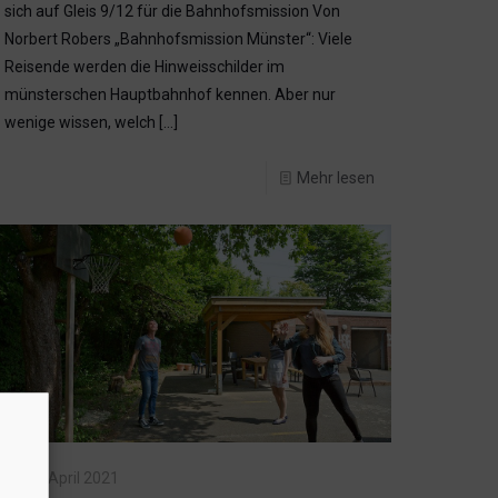
sich auf Gleis 9/12 für die Bahnhofsmission Von
Norbert Robers „Bahnhofsmission Münster“: Viele
Reisende werden die Hinweisschilder im
münsterschen Hauptbahnhof kennen. Aber nur
wenige wissen, welch
[…]
Mehr lesen
25. April 2021