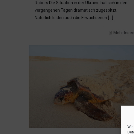
Robers Die Situation in der Ukraine hat sich in den
vergangenen Tagen dramatisch zugespitzt.
Natürlich leiden auch die Erwachsenen
[…]
Mehr lese
Wir
Deta