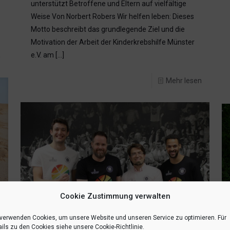
unterstützt Betroffene und Eltern auf vielfältige
Weise Von Norbert Robers Wir helfen leben: Dieses
Motto beschreibt das grundlegende Ziel und die
Motivation der Arbeit der Kinderkrebshilfe Münster
e.V. am
[…]
n
Mehr lesen
Cookie Zustimmung verwalten
 verwenden Cookies, um unsere Website und unseren Service zu optimieren. Für
ils zu den Cookies siehe unsere Cookie-Richtlinie.