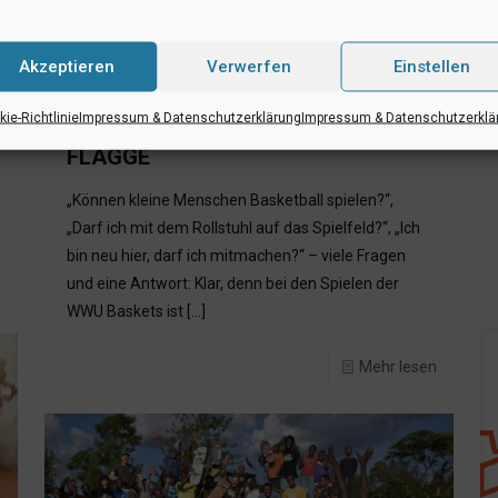
Akzeptieren
Verwerfen
Einstellen
30. September 2021
WWU BASKETS UND DER
ie-Richtlinie
Impressum & Datenschutzerklärung
Impressum & Datenschutzerklä
COPPENRATH VERLAG ZEIGEN
FLAGGE
„Können kleine Menschen Basketball spielen?“,
„Darf ich mit dem Rollstuhl auf das Spielfeld?“, „Ich
bin neu hier, darf ich mitmachen?“ – viele Fragen
und eine Antwort: Klar, denn bei den Spielen der
n
WWU Baskets ist
[…]
Mehr lesen