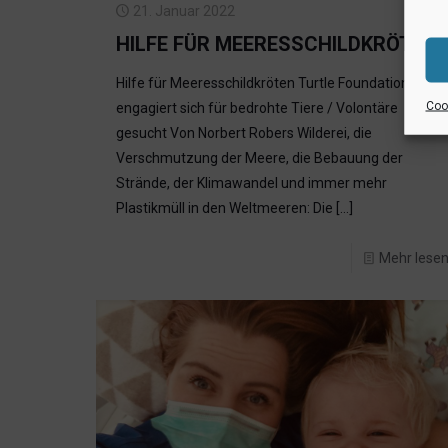
21. Januar 2022
HILFE FÜR MEERESSCHILDKRÖTEN
Hilfe für Meeresschildkröten Turtle Foundation
Cook
engagiert sich für bedrohte Tiere / Volontäre
gesucht Von Norbert Robers Wilderei, die
Verschmutzung der Meere, die Bebauung der
Strände, der Klimawandel und immer mehr
Plastikmüll in den Weltmeeren: Die
[…]
Mehr lese