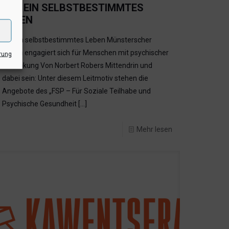
FÜR EIN SELBSTBESTIMMTES
LEBEN
Für ein selbstbestimmtes Leben Münsterscher
Verein engagiert sich für Menschen mit psychischer
rung
Erkrankung Von Norbert Robers Mittendrin und
dabei sein: Unter diesem Leitmotiv stehen die
Angebote des „FSP – Für Soziale Teilhabe und
Psychische Gesundheit
[…]
Mehr lesen