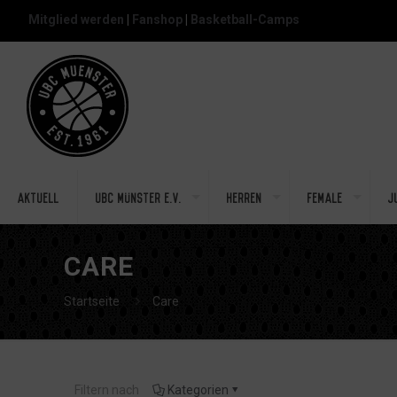
Mitglied werden
|
Fanshop
|
Basketball-Camps
Aktuell
UBC Münster e.V.
Herren
Female
J
CARE
Startseite
Care
Filtern nach
Kategorien