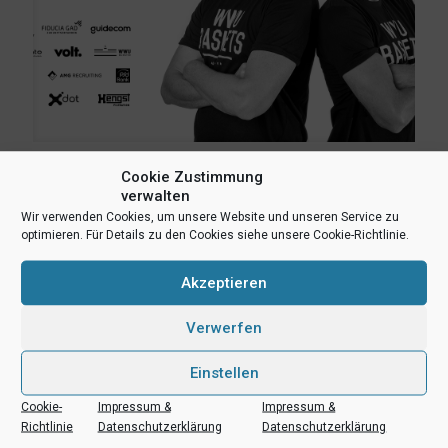
14. März 2021
Cookie Zustimmung
verwalten
„HEUTE WAREN WIR NICHT BEREIT,
Wir verwenden Cookies, um unsere Website und unseren Service zu
DIESES KAMPFSPIEL ANZUNEHMEN.“
optimieren. Für Details zu den Cookies siehe unsere Cookie-Richtlinie.
– DIE STIMMEN ZUM SPIEL
Akzeptieren
(mh) Die WWU Baskets haben es am letzten Spieltag der
Hauptrunde verpasst, in der Abschluss-Tabelle auf den
zweiten Tabellenplatz zu springen, schauen aber nun
Verwerfen
zuversichtlich auf die Playoffphase. Hier die Statements zur
knappen Niederlage bei
[…]
Einstellen
Cookie-
Impressum &
Impressum &
Mehr lesen
Richtlinie
Datenschutzerklärung
Datenschutzerklärung