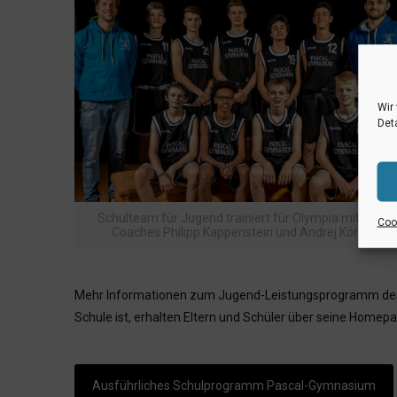
Wir
Deta
Schulteam für Jugend trainiert für Olympia mit den
Cook
Coaches Philipp Kappenstein und Andrej König
Mehr Informationen zum Jugend-Leistungsprogramm des
Schule ist, erhalten Eltern und Schüler über seine Home
Ausführliches Schulprogramm Pascal-Gymnasium