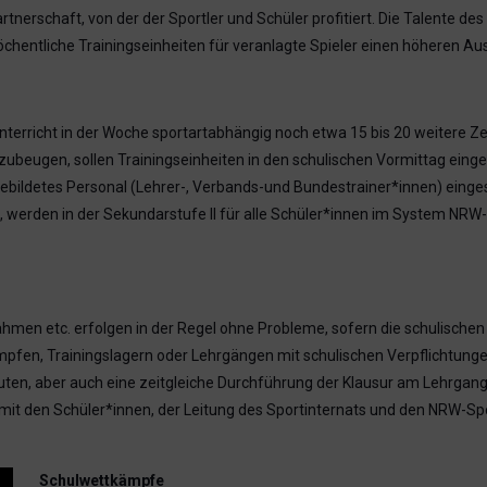
nerschaft, von der der Sportler und Schüler profitiert. Die Talente d
öchentliche Trainingseinheiten für veranlagte Spieler einen höheren Au
erricht in der Woche sportartabhängig noch etwa 15 bis 20 weitere Zei
zubeugen, sollen Trainingseinheiten in den schulischen Vormittag eing
gebildetes Personal (Lehrer-, Verbands-und Bundestrainer*innen) einge
werden in der Sekundarstufe II für alle Schüler*innen im System NRW-
men etc. erfolgen in der Regel ohne Probleme, sofern die schulischen 
mpfen, Trainingslagern oder Lehrgängen mit schulischen Verpflichtunge
deuten, aber auch eine zeitgleiche Durchführung der Klausur am Lehrgang
 mit den Schüler*innen, der Leitung des Sportinternats und den NRW-Sp
Schulwettkämpfe