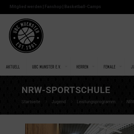
Mitglied werden
|
Fanshop
|
Basketball-Camps
Aktuell
UBC Münster e.V.
Herren
Female
J
NRW-SPORTSCHULE
Startseite
Jugend
Leistungsprogramm
NRW