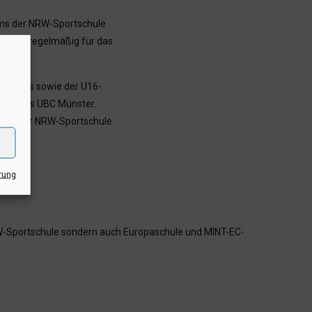
ams der NRW-Sportschule
n sich regelmäßig für das
ndteams sowie der U16-
partners UBC Münster.
it in der NRW-Sportschule
rung
-Sportschule sondern auch Europaschule und MINT-EC-