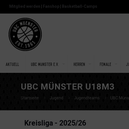
Mitglied werden
|
Fanshop
|
Basketball-Camps
Aktuell
UBC Münster e.V.
Herren
Female
J
UBC MÜNSTER U18M3
Startseite
Jugend
Jugendteams
UBC Müns
Kreisliga - 2025/26