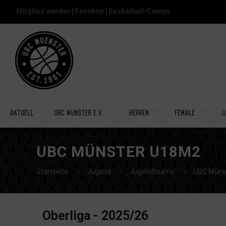
Mitglied werden
|
Fanshop
|
Basketball-Camps
Aktuell
UBC Münster e.V.
Herren
Female
J
UBC MÜNSTER U18M2
Startseite
Jugend
Jugendteams
UBC Müns
Oberliga - 2025/26