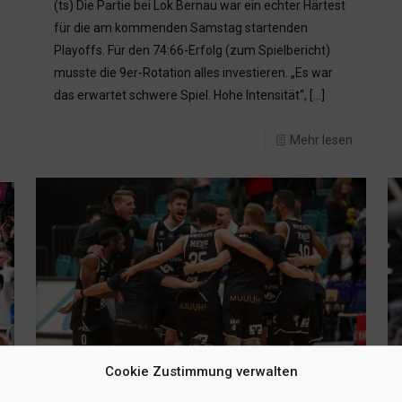
(ts) Die Partie bei Lok Bernau war ein echter Härtest
für die am kommenden Samstag startenden
Playoffs. Für den 74:66-Erfolg (zum Spielbericht)
musste die 9er-Rotation alles investieren. „Es war
das erwartet schwere Spiel. Hohe Intensität“,
[…]
Mehr lesen
n
Cookie Zustimmung verwalten