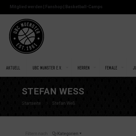
Mitglied werden
|
Fanshop
|
Basketball-Camps
Aktuell
UBC Münster e.V.
Herren
Female
J
STEFAN WESS
Startseite
Stefan Weß
Filtern nach
Kategorien