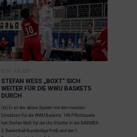
31. Juli 2021
STEFAN WESS „BOXT“ SICH W
EITER FÜR DIE WWU BASKETS D
URCH
(ts) Er ist der aktive Spieler mit den meisten
Einsätzen für die WWU Baskets. 146 Pflichtspiele
hat Stefan Weß für die Uni-Städter in der BARMER
2. Basketball Bundesliga ProB und der 1.