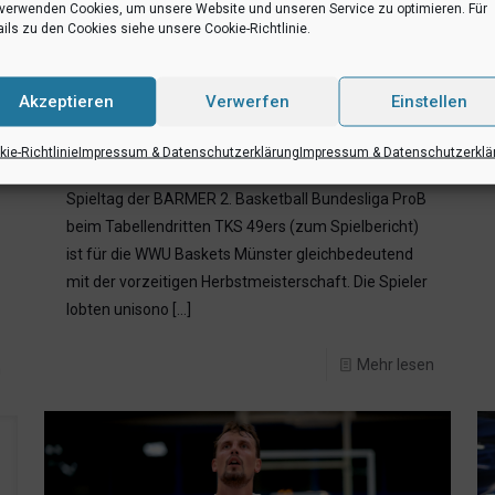
 verwenden Cookies, um unsere Website und unseren Service zu optimieren. Für
ils zu den Cookies siehe unsere Cookie-Richtlinie.
5. Dezember 2021
„SCHLÜSSEL ZUM ERFOLG WAR
Akzeptieren
Verwerfen
Einstellen
DIE DEFENSIVLEISTUNG“
ie-Richtlinie
Impressum & Datenschutzerklärung
Impressum & Datenschutzerklä
(ts) Der unerwartet deutliche 85:67-Erfolg am 10.
Spieltag der BARMER 2. Basketball Bundesliga ProB
beim Tabellendritten TKS 49ers (zum Spielbericht)
ist für die WWU Baskets Münster gleichbedeutend
mit der vorzeitigen Herbstmeisterschaft. Die Spieler
lobten unisono
[…]
Mehr lesen
n