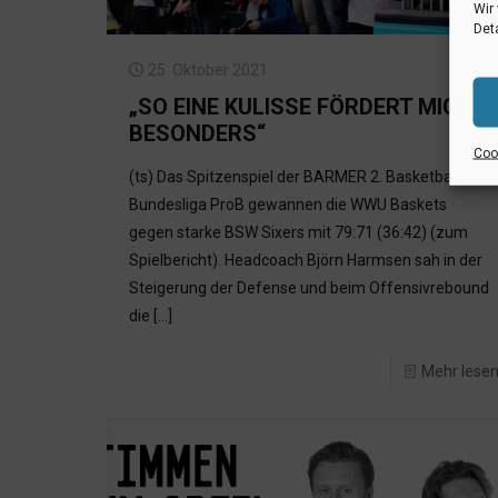
Wir
Deta
25. Oktober 2021
„SO EINE KULISSE FÖRDERT MICH
BESONDERS“
Cook
(ts) Das Spitzenspiel der BARMER 2. Basketball
Bundesliga ProB gewannen die WWU Baskets
gegen starke BSW Sixers mit 79:71 (36:42) (zum
Spielbericht). Headcoach Björn Harmsen sah in der
Steigerung der Defense und beim Offensivrebound
die
[…]
Mehr lese