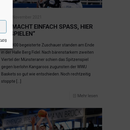
21. November 2021
„ES MACHT EINFACH SPASS, HIER Z
U SPIELEN“
rung
(ts) 1.800 begeisterte Zuschauer standen am Ende
in der Halle Berg Fidel. Nach bärenstarkem zweiten
Viertel der Münsteraner schien das Spitzenspiel
gegen Iserlohn Kangaroos zugunsten der WWU
Baskets so gut wie entschieden. Noch rechtzeitig
stoppte
[…]
Mehr lesen