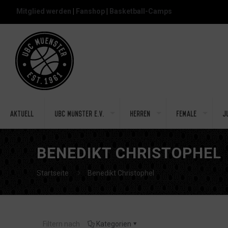
Mitglied werden
|
Fanshop
|
Basketball-Camps
Aktuell
UBC Münster e.V.
Herren
Female
J
BENEDIKT CHRISTOPHEL
Startseite
Benedikt Christophel
Filtern nach
Kategorien