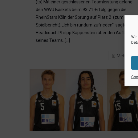
(ts) Mit einer geschlossenen Teamleistung gelang
den WWU Baskets beim 93:71-Erfolg gegen die
RheinStars Köln der Sprung auf Platz 2 (zum
Spielbericht). „Ich bin rundum zufrieden“, sagte
Headcoach Philipp Kappenstein über den Auftritt
Wir
seines Teams.
[…]
Deta
Mehr lese
Cook