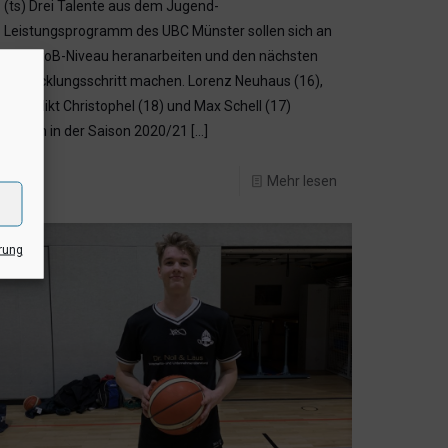
(ts) Drei Talente aus dem Jugend-
Leistungsprogramm des UBC Münster sollen sich an
das ProB-Niveau heranarbeiten und den nächsten
Entwicklungsschritt machen. Lorenz Neuhaus (16),
Benedikt Christophel (18) und Max Schell (17)
rücken in der Saison 2020/21
[…]
Mehr lesen
rung