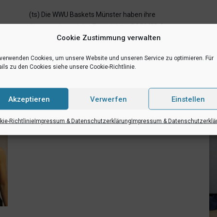
(ts) Die WWU Baskets Münster haben ihre
Siegesserie auch im Topspiel der BARMER 2.
Cookie Zustimmung verwalten
Basketball Bundesliga ProB fortgesetzt: Die
Mannschaft von Headcoach Philipp Kappenstein
 verwenden Cookies, um unsere Website und unseren Service zu optimieren. Für
bezwang am Samstagabend den Tabellenzweiten
ils zu den Cookies siehe unsere Cookie-Richtlinie.
RheinStars Köln nach einer starken Teamleistung
[…]
n
Akzeptieren
Verwerfen
Einstellen
Mehr lesen
ie-Richtlinie
Impressum & Datenschutzerklärung
Impressum & Datenschutzerklä