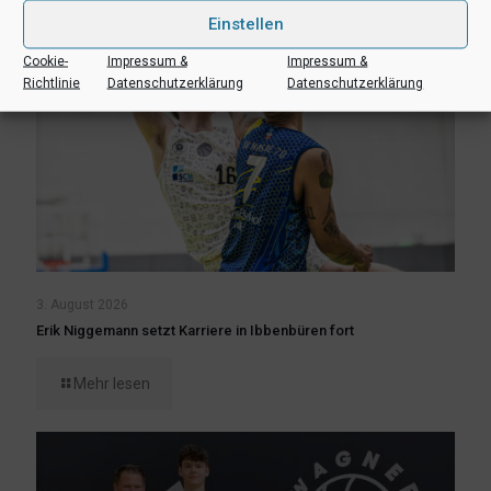
Einstellen
Cookie-
Impressum &
Impressum &
Richtlinie
Datenschutzerklärung
Datenschutzerklärung
3. August 2026
Erik Niggemann setzt Karriere in Ibbenbüren fort
Mehr lesen