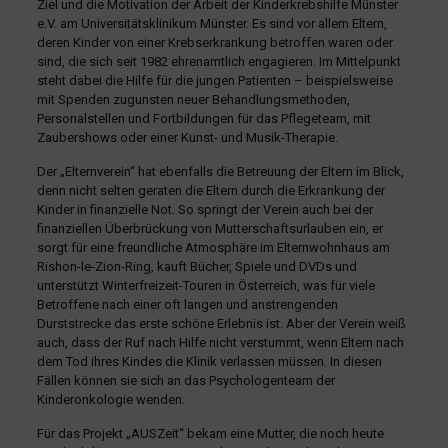
Ziel und die Motivation der Arbeit der Kinderkrebshilfe Münster
e.V. am Universitätsklinikum Münster. Es sind vor allem Eltern,
deren Kinder von einer Krebserkrankung betroffen waren oder
sind, die sich seit 1982 ehrenamtlich engagieren. Im Mittelpunkt
steht dabei die Hilfe für die jungen Patienten – beispielsweise
mit Spenden zugunsten neuer Behandlungsmethoden,
Personalstellen und Fortbildungen für das Pflegeteam, mit
Zaubershows oder einer Kunst- und Musik-Therapie.
Der „Elternverein“ hat ebenfalls die Betreuung der Eltern im Blick,
denn nicht selten geraten die Eltern durch die Erkrankung der
Kinder in finanzielle Not. So springt der Verein auch bei der
finanziellen Überbrückung von Mutterschaftsurlauben ein, er
sorgt für eine freundliche Atmosphäre im Elternwohnhaus am
Rishon-le-Zion-Ring, kauft Bücher, Spiele und DVDs und
unterstützt Winterfreizeit-Touren in Österreich, was für viele
Betroffene nach einer oft langen und anstrengenden
Durststrecke das erste schöne Erlebnis ist. Aber der Verein weiß
auch, dass der Ruf nach Hilfe nicht verstummt, wenn Eltern nach
dem Tod ihres Kindes die Klinik verlassen müssen. In diesen
Fällen können sie sich an das Psychologenteam der
Kinderonkologie wenden.
Für das Projekt „AUSZeit“ bekam eine Mutter, die noch heute