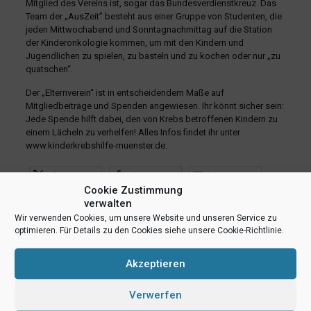
Mitglied des Vereins ist, sogar das Bundesverdienstkreuz. Das
Team der „AusZeit” besteht aus einer Gruppe von Studenten, die
jeden Mittwochabend und Sonntagnachmittag auf die Station
der Kinderonkologie kommen, um mit den Kindern und
Jugendlichen zu spielen, zu basteln und zu kochen oder nur „zu
quatschen“.
Der „Elternverein“ ist in entscheidendem Maße auf
Mitgliedbeiträge und Spenden angewiesen. Ihr könnt sicher sein:
Jede Spende hilft dabei, den von Krebs betroffenen Kindern zu
einem Lächeln zu verhelfen! Alles Infos findet ihr unter
www.kinderkrebshilfe-muenster.de.
teilen
teilen
E-Mail
Cookie Zustimmung
RSS-feed
teilen
teilen
verwalten
Wir verwenden Cookies, um unsere Website und unseren Service zu
teilen
optimieren. Für Details zu den Cookies siehe unsere Cookie-Richtlinie.
Akzeptieren
Ähnliche Beiträge
Verwerfen