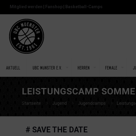
Mitglied werden
|
Fanshop
|
Basketball-Camps
Aktuell
UBC Münster e.V.
Herren
Female
J
LEISTUNGSCAMP SOMME
Startseite
Jugend
Jugendcamps
Leistung
# SAVE THE DATE