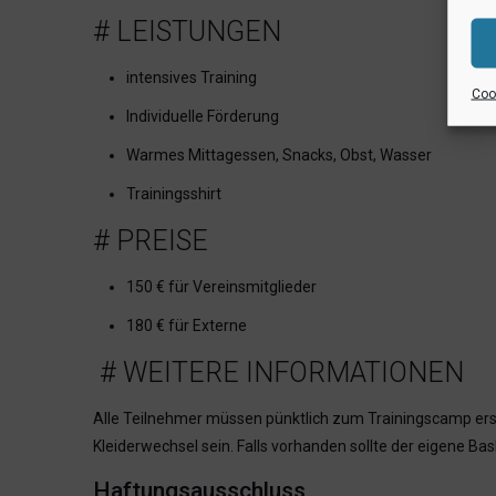
# LEISTUNGEN
intensives Training
Cook
Individuelle Förderung
Warmes Mittagessen, Snacks, Obst, Wasser
Trainingsshirt
# PREISE
150 € für Vereinsmitglieder
180 € für Externe
# WEITERE INFORMATIONEN
Alle Teilnehmer müssen pünktlich zum Trainingscamp ersc
Kleiderwechsel sein. Falls vorhanden sollte der eigene B
Haftungsausschluss