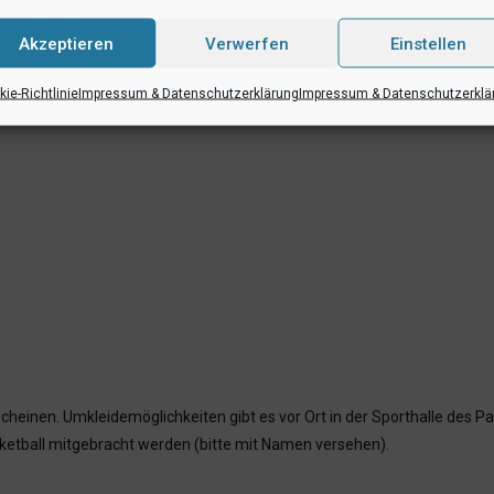
Akzeptieren
Verwerfen
Einstellen
ie-Richtlinie
Impressum & Datenschutzerklärung
Impressum & Datenschutzerklä
heinen. Umkleidemöglichkeiten gibt es vor Ort in der Sporthalle des P
asketball mitgebracht werden (bitte mit Namen versehen).