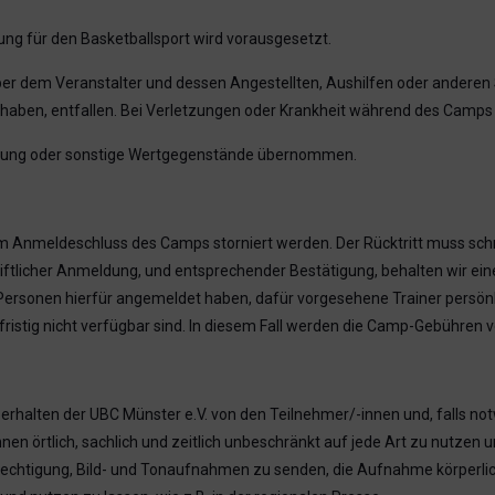
ung für den Basketballsport wird vorausgesetzt.
em Veranstalter und dessen Angestellten, Aushilfen oder anderen Spi
t haben, entfallen. Bei Verletzungen oder Krankheit während des Camps 
eidung oder sonstige Wertgegenstände übernommen.
 Anmeldeschluss des Camps storniert werden. Der Rücktritt muss schr
iftlicher Anmeldung, und entsprechender Bestätigung, behalten wir ein
ersonen hierfür angemeldet haben, dafür vorgesehene Trainer persönli
ristig nicht verfügbar sind. In diesem Fall werden die Camp-Gebühren vo
halten der UBC Münster e.V. von den Teilnehmer/-innen und, falls not
n örtlich, sachlich und zeitlich unbeschränkt auf jede Art zu nutzen u
chtigung, Bild- und Tonaufnahmen zu senden, die Aufnahme körperlich 