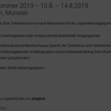
ommer 2019 – 10.8. – 14.8.2019
m, Münster
s. Eine Teilnahme ist nur nach Absprache mit der Jugendleistungsspo
ll-Leistungsteam oder entsprechende Basketball-Vergangenheit.
rtkoordinatorin Marsha Owusu Gyamfi, die Teilnehmer und Teilnehmerin
Ernährungsberater. In Kleingruppen und im Individualtraining, beim Kra
dert und gefordert.
ieser Stelle bekanntgegeben.
u-Gyamfi@ubc.ms
möglich.
PDF)