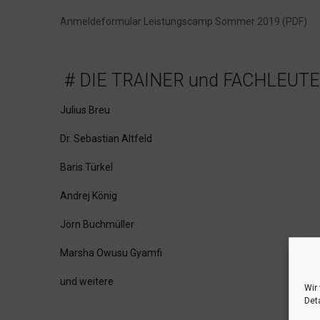
Anmeldeformular Leistungscamp Sommer 2019 (PDF)
# DIE TRAINER und FACHLEUTE
Julius Breu
Dr. Sebastian Altfeld
Baris Türkel
Andrej König
Jörn Buchmüller
Marsha Owusu Gyamfi
und weitere
Wir
Deta