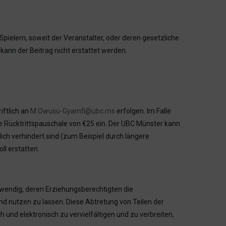
elern, soweit der Veranstalter, oder deren gesetzliche
kann der Beitrag nicht erstattet werden.
iftlich an
M.Owusu-Gyamfi@ubc.ms
erfolgen. Im Falle
e Rücktrittspauschale von €25 ein. Der UBC Münster kann
ch verhindert sind (zum Beispiel durch längere
ll erstatten.
wendig, deren Erziehungsberechtigten die
nd nutzen zu lassen. Diese Abtretung von Teilen der
und elektronisch zu vervielfältigen und zu verbreiten,