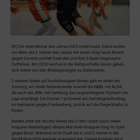
(lh) Der erste Monat des Jahres 2025 endet heute. Dabei wollen
vor allem die 2. Herren den Januar mit einem Sieg heute Abend
gegen Dorsten perfekt beenden und ihre 5-Spiel-Siegesserie
fortführen. Am 20:30 wird es in der Ballsporthalle darum gehen,
sich weiter von den Abstiegsrängen zu distanzieren.
2 weitere Spiele auf hochklassigem Niveau gibt es direkt am
Sonntag, wo direkt hintereinander sowohl die NBBL mit ALBA,
als auch die JBBL mit Hamburg das ungeschlagene Topteam der
Liga empfängt. Die Damen 1 probieren am Samstagnachmittag
im Heimspiel gegen Frankenberg, zurück auf die Siegerstraße zu
finden.
Bereits unter der Woche feierte die U14m1 (nach zuvor vielen
knappen Niederlagen) dieses Mal einen knappen Sieg im Spiel
gegen Bonn. Während es im Duell der 6. und 5. Herren in der
Bezirksliga nicht weniger spannend war. Dieses konnten die 6.