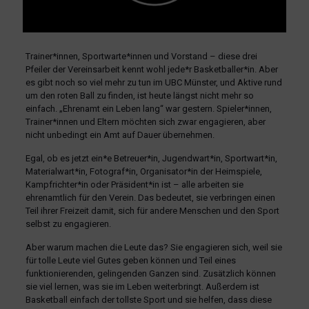
Trainer*innen, Sportwarte*innen und Vorstand – diese drei
Pfeiler der Vereinsarbeit kennt wohl jede*r Basketballer*in. Aber
es gibt noch so viel mehr zu tun im UBC Münster, und Aktive rund
um den roten Ball zu finden, ist heute längst nicht mehr so
einfach. „Ehrenamt ein Leben lang“ war gestern. Spieler*innen,
Trainer*innen und Eltern möchten sich zwar engagieren, aber
nicht unbedingt ein Amt auf Dauer übernehmen.
Egal, ob es jetzt ein*e Betreuer*in, Jugendwart*in, Sportwart*in,
Materialwart*in, Fotograf*in, Organisator*in der Heimspiele,
Kampfrichter*in oder Präsident*in ist – alle arbeiten sie
ehrenamtlich für den Verein.
Das bedeutet, sie verbringen einen
Teil ihrer Freizeit damit, sich für andere Menschen und den Sport
selbst zu engagieren.
Aber warum machen die Leute das? Sie engagieren sich, weil sie
für tolle Leute viel Gutes geben können und Teil eines
funktionierenden, gelingenden Ganzen sind. Zusätzlich können
sie viel lernen, was sie im Leben weiterbringt. Außerdem ist
Basketball einfach der tollste Sport und sie helfen, dass diese