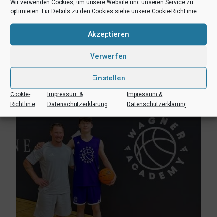
Wir verwenden Cookies, um unsere Website und unseren Service zu
optimieren. Für Details zu den Cookies siehe unsere Cookie-Richtlinie.
Akzeptieren
3. August 2026
Verwerfen
Erik Niggemann setzt Karriere in Ibbenbüren fort
Einstellen
Mehr lesen
Cookie-
Impressum &
Impressum &
Richtlinie
Datenschutzerklärung
Datenschutzerklärung