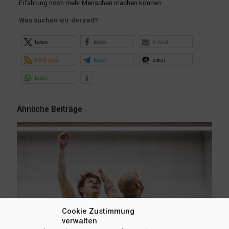
Erfahrung noch mehr Menschen machen können.
Was suchen wir derzeit?
teilen
teilen
E-Mail
RSS-feed
teilen
teilen
teilen
Ähnliche Beiträge
Cookie Zustimmung
verwalten