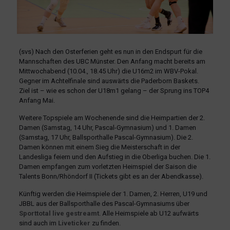
(svs) Nach den Osterferien geht es nun in den Endspurt für die
Mannschaften des UBC Münster. Den Anfang macht bereits am
Mittwochabend (10.04., 18.45 Uhr) die U16m2 im WBV-Pokal.
Gegner im Achtelfinale sind auswärts die Paderborn Baskets.
Ziel ist – wie es schon der U18m1 gelang – der Sprung ins TOP4
Anfang Mai.
Weitere Topspiele am Wochenende sind die Heimpartien der 2.
Damen (Samstag, 14 Uhr, Pascal-Gymnasium) und 1. Damen
(Samstag, 17 Uhr, Ballsporthalle Pascal-Gymnasium). Die 2.
Damen können mit einem Sieg die Meisterschaft in der
Landesliga feiern und den Aufstieg in die Oberliga buchen. Die 1.
Damen empfangen zum vorletzten Heimspiel der Saison die
Talents Bonn/Rhöndorf II (Tickets gibt es an der Abendkasse).
Künftig werden die Heimspiele der 1. Damen, 2. Herren, U19 und
JBBL aus der Ballsporthalle des Pascal-Gymnasiums über
Sporttotal live gestreamt
. Alle Heimspiele ab U12 aufwärts
sind auch im
Liveticker
zu finden.