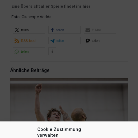
Eine Übersicht aller Spiele findet ihr hier
Foto: Giuseppe Vedda
teilen
teilen
E-Mail
RSS-feed
teilen
teilen
teilen
Ähnliche Beiträge
Cookie Zustimmung
verwalten