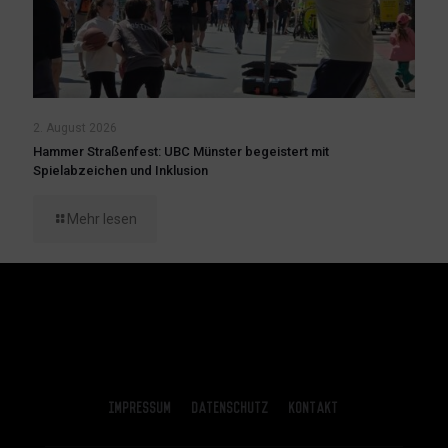
2. August 2026
Hammer Straßenfest: UBC Münster begeistert mit
Spielabzeichen und Inklusion
Mehr lesen
Impressum
Datenschutz
Kontakt