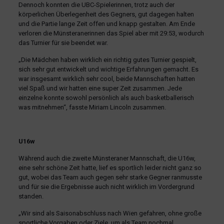
Dennoch konnten die UBC-Spielerinnen, trotz auch der
körperlichen Überlegenheit des Gegners, gut dagegen halten
und die Partie lange Zeit offen und knapp gestalten. Am Ende
verloren die Münsteranerinnen das Spiel aber mit 29:53, wodurch
das Turnier für sie beendet war.
„Die Mädchen haben wirklich ein richtig gutes Turnier gespielt,
sich sehr gut entwickelt und wichtige Erfahrungen gemacht. Es
war insgesamt wirklich sehr cool, beide Mannschaften hatten
viel Spaß und wir hatten eine super Zeit zusammen. Jede
einzelne konnte sowohl persönlich als auch basketballerisch
was mitnehmen“, fasste Miriam Lincoln zusammen.
U16w
Während auch die zweite Münsteraner Mannschaft, die U16w,
eine sehr schöne Zeit hatte, lief es sportlich leider nicht ganz so
gut, wobei das Team auch gegen sehr starke Gegner ranmusste
und für sie die Ergebnisse auch nicht wirklich im Vordergrund
standen.
„Wir sind als Saisonabschluss nach Wien gefahren, ohne große
sportliche Vorgaben oder Ziele, um als Team nochmal