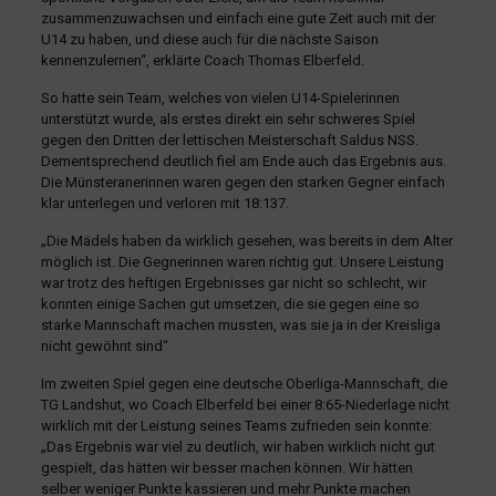
zusammenzuwachsen und einfach eine gute Zeit auch mit der
U14 zu haben, und diese auch für die nächste Saison
kennenzulernen“, erklärte Coach Thomas Elberfeld.
So hatte sein Team, welches von vielen U14-Spielerinnen
unterstützt wurde, als erstes direkt ein sehr schweres Spiel
gegen den Dritten der lettischen Meisterschaft Saldus NSS.
Dementsprechend deutlich fiel am Ende auch das Ergebnis aus.
Die Münsteranerinnen waren gegen den starken Gegner einfach
klar unterlegen und verloren mit 18:137.
„Die Mädels haben da wirklich gesehen, was bereits in dem Alter
möglich ist. Die Gegnerinnen waren richtig gut. Unsere Leistung
war trotz des heftigen Ergebnisses gar nicht so schlecht, wir
konnten einige Sachen gut umsetzen, die sie gegen eine so
starke Mannschaft machen mussten, was sie ja in der Kreisliga
nicht gewöhnt sind“
Im zweiten Spiel gegen eine deutsche Oberliga-Mannschaft, die
TG Landshut, wo Coach Elberfeld bei einer 8:65-Niederlage nicht
wirklich mit der Leistung seines Teams zufrieden sein konnte:
„Das Ergebnis war viel zu deutlich, wir haben wirklich nicht gut
gespielt, das hätten wir besser machen können. Wir hätten
selber weniger Punkte kassieren und mehr Punkte machen