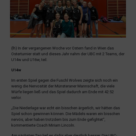
(lh) In der vergangenen Woche vor Ostern fand in Wien das
Osterturnier statt und dieses Jahr nahm der UBC mit 2 Teams, der
U14w und U16w, teil.
U14w
Im ersten Spiel gegen die Fuschl Wolves zeigte sich noch ein
wenig die Nervosität der Münsteraner Mannschaft, die viele
Würfe liegen ließ und das Spiel dadurch am Ende mit 42:52
verlor.
„Die Niederlage war echt ein bisschen ärgerlich, wir hätten das
Spiel schon gewinnen können. Die Mädels waren ein bisschen
nervös, aber haben trotzdem bis zum Ende gefightet“,
kommentierte Coach Miriam Lincoln.
Am nächsten Tag lief es dafür aber deutlich besser. Die UBC-