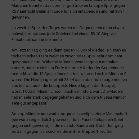
Mädchen konnten das über lange Strecken knappe Spiel gegen
RSV Eintracht Berlin am Ende für sich entscheiden und mit 38:31
gewinnen.
Im zweiten Spiel des Tages waren die Gegnerinnen dann etwas
schwächer, sodass jede Spielerin bei einem 53:10-Sieg viel
Einsatzzeit sammeln konnte.
Am letzten Tag ging es dann gegen TJ Sokol Kladno, ein starkes
tschechisches Team welches zuvor jedes Spiel sehr dominant
gewonnen hatte. Während Münster zwar lange gut mithalten
konnte, machte sich am Ende der breite Kader der Gegnerinnen
bemerkbar, die 12 Spielerinnen hatten, während es bei Münster 9
waren. Die Niederlage fiel mit 23:44 dann aber noch angemessen
aus (es war auch die knappeste Niederlage in der Gruppe),
worauf Coach Miriam Lincoln auch sehr stolz war: „Die Mädels
haben sehr stark dagegengehalten und sich dem Niveau wirklich
sehr gut angepasst.“
So zog Münster unerwartet sogar als zweitplatzierte Mannschaft
(sie wären eigentlich 3. gewesen, doch Fuschl bekam ein Spiel
gegen sich gewertet) in die nächste Runde ein. Doch dort ging
es dann gegen Traiskirchen, die in ihrer Gruppe 1. wurden.