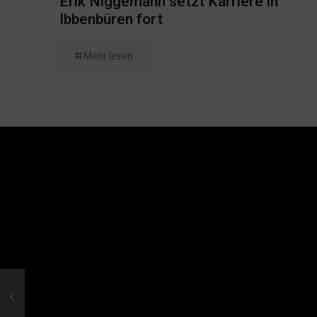
Erik Niggemann setzt Karriere in
Ibbenbüren fort
Mehr lesen