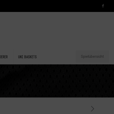
Spielübersicht
derer
Uni Baskets
T