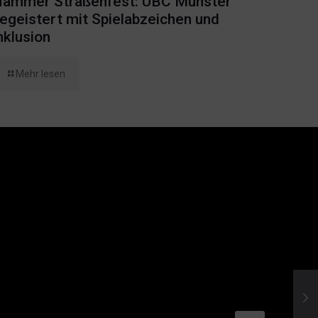
ammer Straßenfest: UBC Münster
egeistert mit Spielabzeichen und
nklusion
Mehr lesen