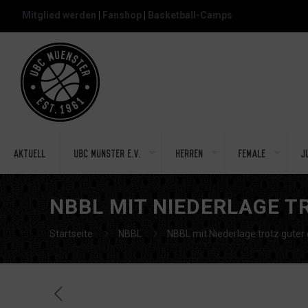
Mitglied werden
|
Fanshop
|
Basketball-Camps
Aktuell
UBC Münster e.V.
Herren
Female
J
NBBL MIT NIEDERLAGE T
Startseite
NBBL
NBBL mit Niederlage trotz guter 