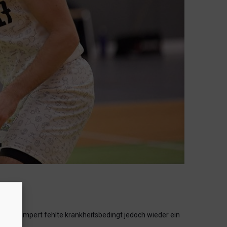
kar Humpert fehlte krankheitsbedingt jedoch wieder ein