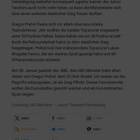
Verteidigung weiterhin konsequent agierte, kamen die Junior
Twisters auch nicht mehr heran, sodass die Münsteraner sich
über einen weiteren deutlichen Sieg freuen durften.
Gregor Prehsl freute sich vor allem über eine starke
Teamdefense: „Wir wollten die beiden Topscorer insgesamt
unter 50 Punkten halten, heute haben sie nur 40 Punkte erzielt.“
Auch die Reboundarbeit habe zu dem deutlichen Sieg
beigetragen. Prehsl hob hier insbesondere Topscorer Lukas
Wiegeler hervor, der ein starkes Spiel gezeigt habe und elf
Offensivrebounds sicherte.
Am 28. Januar gastiert die JBBL des UBC Münster beim alten
Verein von Gregor Prehsl: dem SC Rist Wedel. Um weiter um die
Playoffs mitzuspielen, ist ein Sieg Pflicht. Dieser Favoritenrolle
wollen die Domstädter gerecht werden und ein konzentriertes
Spiel zeigen.
Scouting UBC Münster – Junior Twisters Rendsburg
teilen
teilen
E-Mail
RSS-feed
teilen
teilen
teilen