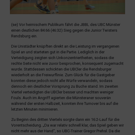
(se) Vor heimischem Publikum fährt die JBBL des UBC Münster
einen deutlichen 84:66 (46:32) Sieg gegen die Junior Twisters
Rendsburg ein.
Die Unistädter knüpften direkt an die Leistung im vergangenen
Spiel an und starteten gut in die Partie. Lediglich in der
Verteidigung zeigten sich Unkonzentriertheiten, sodass die
rechte Seite nicht wie zuvor besprochen, konsequent zugemacht
wurde. Stattdessen schickten die UBCler die Rendsburger
wiederholt an die Freiwurflinie. Zum Glück für die Gastgeber
konnten diese jedoch nicht alle Würfe verwandeln, sodass
dennoch ein deutlicher Vorsprung zu Buche stand. Im zweiten
Viertel verteidigten die UBCler besser und machten weniger
Fouls. Auch im Angriff agierten die Münsteraner souverän
während der ersten Halbzeit, konnten ihre Turnover bis auf die
letzten Minuten minimieren.
Zu Beginn des dritten Viertels sorgte dann ein 16:2-Lauf für die
Vorentscheidung. „Da war relativ schnell klar, das Spiel geben wir
nicht mehr aus der Hand“, so UBC-Trainer Gregor Prehsl. Da die