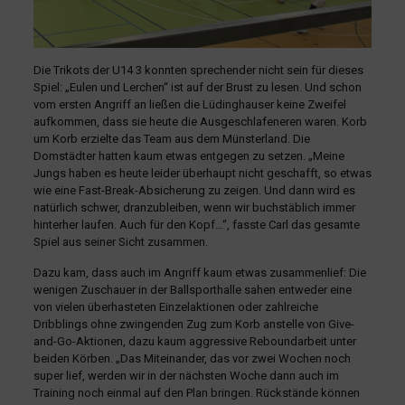
Die Trikots der U14 3 konnten sprechender nicht sein für dieses
Spiel: „Eulen und Lerchen“ ist auf der Brust zu lesen. Und schon
vom ersten Angriff an ließen die Lüdinghauser keine Zweifel
aufkommen, dass sie heute die Ausgeschlafeneren waren. Korb
um Korb erzielte das Team aus dem Münsterland. Die
Domstädter hatten kaum etwas entgegen zu setzen. „Meine
Jungs haben es heute leider überhaupt nicht geschafft, so etwas
wie eine Fast-Break-Absicherung zu zeigen. Und dann wird es
natürlich schwer, dranzubleiben, wenn wir buchstäblich immer
hinterher laufen. Auch für den Kopf…“, fasste Carl das gesamte
Spiel aus seiner Sicht zusammen.
Dazu kam, dass auch im Angriff kaum etwas zusammenlief: Die
wenigen Zuschauer in der Ballsporthalle sahen entweder eine
von vielen überhasteten Einzelaktionen oder zahlreiche
Dribblings ohne zwingenden Zug zum Korb anstelle von Give-
and-Go-Aktionen, dazu kaum aggressive Reboundarbeit unter
beiden Körben. „Das Miteinander, das vor zwei Wochen noch
super lief, werden wir in der nächsten Woche dann auch im
Training noch einmal auf den Plan bringen. Rückstände können