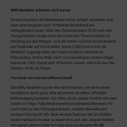
WWU Baskets arbeiten sich heran
Erneut brauchten die Münsteraner etwas Anlauf, arbeiteten sich
dann aber langsam nach 13 Punkten Rückstand auf
Schlagdistanz heran. Über den Zwischenstand 22:29 nach vier
Touray-Punkten sorgte dann der Dreier von Thomas Reuter für
Erlösung auf den Rangen. Und als Darien Jackson postwendend
per Fastbreak auf 29:34 stellte, waren 2.500 Fans sofort da.
Erheblich zugelegt hatte das Team von Björn Harmsen im
Rebounding. Stefan Weß, nach coronabedingter zweiwöchiger
Pause mit 100%-Quote und 10 Punkten zurück, verkürzte aus der
Distanz: 36:40 zur Pause.
Turnover vermiesen offenes Duell
Die WWU Baskets nutzten ihre Wurfchancen, die sie in dieser
Spielphase durch gute, aber ansonsten zu selten effiziente
Ballbewegung kreierten. Vor allem durch Jasper Günther mit zwei
Dreiern in Folge. Halbzeitübergreifend bedeutete Münsters 9:0-
Lauf nicht nur den Führungswechsel, sondern die erste und
einzige Führung (42:40). Aber erneute Turnover der Uni-Städter
nutzte Karlsruhe trocken zu einem 8:0-Lauf, den Jasper Günther
mit seinem dritten Dreier in Folge nur kurz stoppte (45:48).