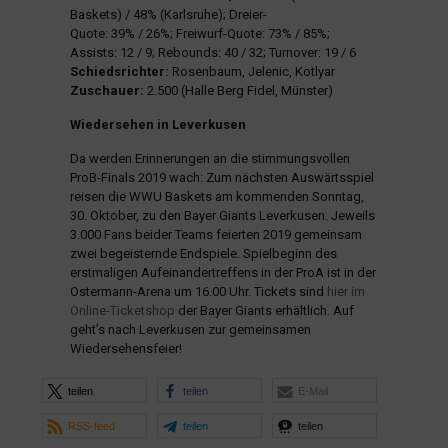
Baskets) / 48% (Karlsruhe); Dreier-
Quote: 39% / 26%; Freiwurf-Quote: 73% / 85%;
Assists: 12 / 9; Rebounds: 40 / 32; Turnover: 19 / 6
Schiedsrichter:
Rosenbaum, Jelenic, Kotlyar
Zuschauer:
2.500 (Halle Berg Fidel, Münster)
Wiedersehen in Leverkusen
Da werden Erinnerungen an die stimmungsvollen
ProB-Finals 2019 wach: Zum nächsten Auswärtsspiel
reisen die WWU Baskets am kommenden Sonntag,
30. Oktober, zu den Bayer Giants Leverkusen. Jeweils
3.000 Fans beider Teams feierten 2019 gemeinsam
zwei begeisternde Endspiele. Spielbeginn des
erstmaligen Aufeinandertreffens in der ProA ist in der
Ostermann-Arena um 16.00 Uhr. Tickets sind
hier im
Online-Ticketshop
der Bayer Giants erhältlich. Auf
geht’s nach Leverkusen zur gemeinsamen
Wiedersehensfeier!
teilen
teilen
E-Mail
RSS-feed
teilen
teilen