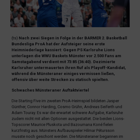
(ts)
Nach zwei Siegen in Folge in der BARMER 2. Basketball
Bundesliga ProA hat der Aufsteiger seine erste
Heimniederlage kassiert: Gegen PS Karlsruhe Lions
unterlagen die WWU Baskets Münster vor 2.500 Fans am
Samstagabend verdient mit 73:85 (36:40). Dezimierte
Karlsruher untermauerten ihren Ruf als Playoff-Kandidat,
während die Münsteraner einiges vermissen ließen,
offensiv über weite Strecken zu statisch spielten.
Schwaches Münsteraner Auftaktviertel
Die Starting Five im zweiten ProA-Heimspiel bildeten Jasper
Günther, Connor Harding, Cosmo Grühn, Andreas Seiferth und
Adam Touray. Es war die erwartet schwere Aufgabe, Karlsruhe
zudem nicht mit allen Optionen ausgestattet. Die beiden Lions-
Topscorer Maurice Pluskota und Bazoumana Koné fielen
kurzfristig aus. Münsters Aufbauspieler Hilmar Pétursson
musste noch geschont werden. Die Münsteraner begannen im