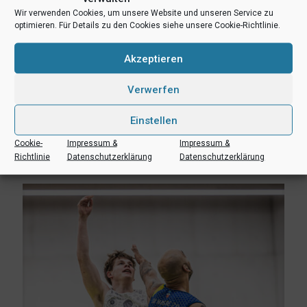
miteinander verständigt und machen sich für ein konstruktives,
Wir verwenden Cookies, um unsere Website und unseren Service zu
zielgerichtetes Vorgehen stark.
optimieren. Für Details zu den Cookies siehe unsere Cookie-Richtlinie.
Titelfoto: Münster 4 Life
Akzeptieren
teilen
teilen
E-Mail
Verwerfen
RSS-feed
teilen
teilen
Einstellen
teilen
Cookie-
Impressum &
Impressum &
Richtlinie
Datenschutzerklärung
Datenschutzerklärung
Ähnliche Beiträge