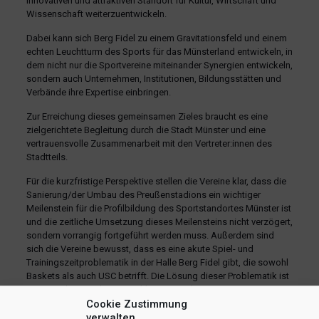
innovativen und attraktiven Standort für Kultur, Wirtschaft und
Wissenschaft weiterzuentwickeln.
Dabei kann sich Berg Fidel zu einem Gravitationsfeld und einem
echten Leuchtturm des Sports für das Münsterland entwickeln, in
dem nicht nur die Sportvereine miteinander Synergien entwickeln,
sondern auch Unternehmen, Institutionen, Bildungsstätten und
Verbände ihre Expertise einbringen.
Zur Erreichung dieses gemeinsamen Zieles braucht es eine
zielgerichtete Begleitung durch die Stadt Münster und eine
vertrauensvolle Zusammenarbeit mit den Vertreter:innen des
Stadtteils.
Für die kurzfristige Perspektive stellen die Vereine klar, dass die
Sanierung/der Umbau des Preußenstadions ein wichtiger
Meilenstein für die Profilbildung des Sportstandortes Münster ist
und die zeitliche Umsetzung dieses Meilensteins nicht verzögert,
sondern vorrangig fortgeführt werden muss. Außerdem sind
sich die Vereine bewusst, dass es eine akute Spiel- und
Trainingszeitproblematik in der Halle Berg Fidel gibt, die sowohl
Baskets als auch USC betrifft. Die Lösung dieser Problematik ist
im Zuge der Standortentwicklung zentral, um einen
Cookie Zustimmung
professionellen Trainings- und Spielbetrieb am Berg Fidel zu
verwalten
sichern. Alle drei Vereine haben sich in diesen Punkten