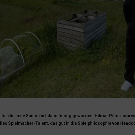
für die neue Saison in Island fündig geworden: Hilmar Pétursson w
volles Spielmacher-Talent, das gut in die Spielphilosophie von Hea