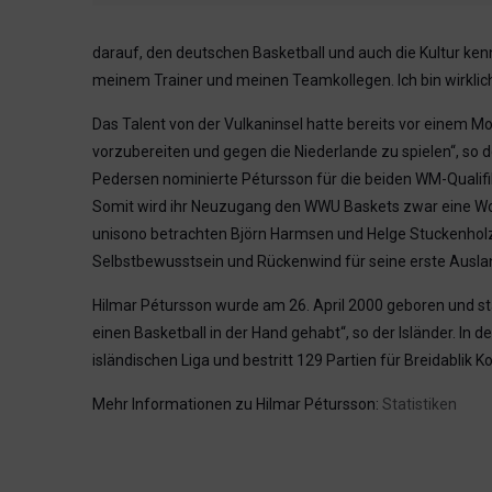
darauf, den deutschen Basketball und auch die Kultur kenn
meinem Trainer und meinen Teamkollegen. Ich bin wirklic
Das Talent von der Vulkaninsel hatte bereits vor einem M
vorzubereiten und gegen die Niederlande zu spielen“, so d
Pedersen nominierte Pétursson für die beiden WM-Qualifi
Somit wird ihr Neuzugang den WWU Baskets zwar eine Wo
unisono betrachten Björn Harmsen und Helge Stuckenholz 
Selbstbewusstsein und Rückenwind für seine erste Ausla
Hilmar Pétursson wurde am 26. April 2000 geboren und st
einen Basketball in der Hand gehabt“, so der Isländer. In
isländischen Liga und bestritt 129 Partien für Breidablik 
Mehr Informationen zu Hilmar Pétursson:
Statistiken