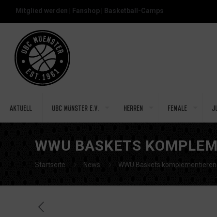
Mitglied werden
|
Fanshop
|
Basketball-Camps
Aktuell
UBC Münster e.V.
Herren
Female
J
WWU BASKETS KOMPLEME
Startseite
News
WWU Baskets komplementieren K