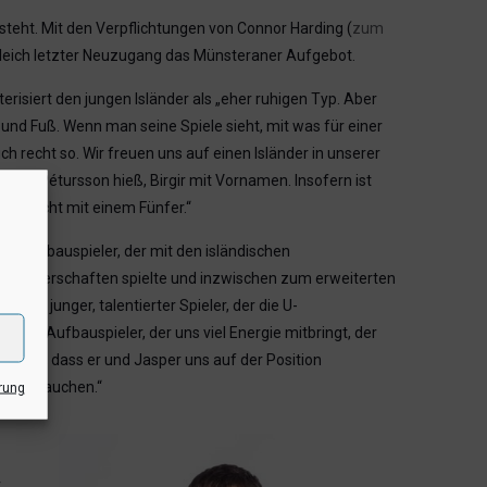
teht. Mit den Verpflichtungen von Connor Harding (
zum
gleich letzter Neuzugang das Münsteraner Aufgebot.
siert den jungen Isländer als „eher ruhigen Typ. Aber
d und Fuß. Wenn man seine Spiele sieht, mit was für einer
uch recht so. Wir freuen uns auf einen Isländer in unserer
auch Pétursson hieß, Birgir mit Vornamen. Insofern ist
und nicht mit einem Fünfer.“
n Aufbauspieler, der mit den isländischen
meisterschaften spielte und inzwischen zum erweiterten
 ein junger, talentierter Spieler, der die U-
t ein Aufbauspieler, der uns viel Energie mitbringt, der
 glaube, dass er und Jasper uns auf der Position
auch brauchen.“
rung
r