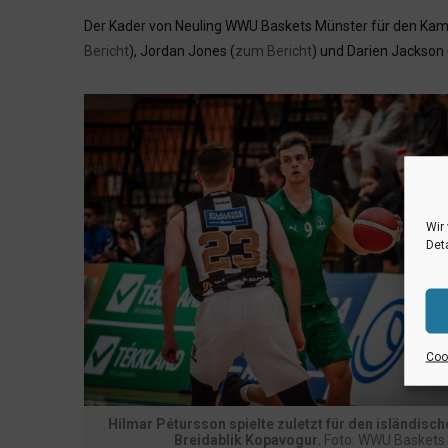
Der Kader von Neuling WWU Baskets Münster für den Kampf
Bericht
), Jordan Jones (
zum Bericht
) und Darien Jackson 
Wir
Deta
Cook
Hilmar Pétursson spielte zuletzt für den isländisch
Breidablik Kopavogur.
Foto: WWU Baskets 