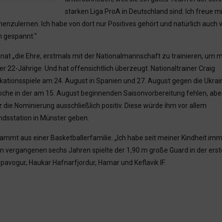
starken Liga ProA in Deutschland sind. Ich freue m
enzulernen. Ich habe von dort nur Positives gehört und natürlich auch 
h gespannt.“
onat „die Ehre, erstmals mit der Nationalmannschaft zu trainieren, um 
er 22-Jährige. Und hat offensichtlich überzeugt. Nationaltrainer Craig
kationsspiele am 24. August in Spanien und 27. August gegen die Ukrai
che in der am 15. August beginnenden Saisonvorbereitung fehlen, abe
die Nominierung ausschließlich positiv. Diese würde ihm vor allem
ndsstation in Münster geben.
ammt aus einer Basketballerfamilie. „Ich habe seit meiner Kindheit im
 den vergangenen sechs Jahren spielte der 1,90 m große Guard in der ers
Kopavogur, Haukar Hafnarfjordur, Hamar und Keflavik IF.