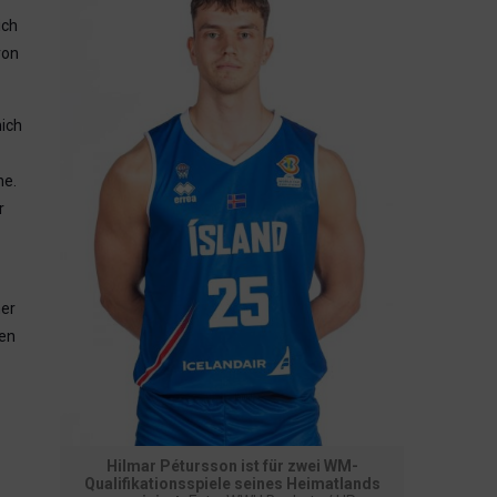
ich
von
mich
ne.
r
mer
ten
Hilmar Pétursson ist für zwei WM-
Qualifikationsspiele seines Heimatlands