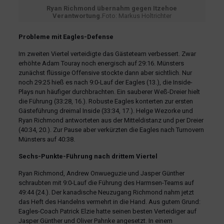
Ryan Richmond übernahm gegen Itzehoe
Verantwortung.
Foto: Markus Holtrichter
Probleme mit Eagles-Defense
Im zweiten Viertel verteidigte das Gästeteam verbessert. Zwar
erhöhte Adam Touray noch energisch auf 29:16. Münsters
zunächst flüssige Offensive stockte dann aber sichtlich. Nur
noch 29:25 hieß es nach 9:0-Lauf der Eagles (13.), die Inside-
Plays nun häufiger durchbrachten. Ein sauberer Weß-Dreier hielt
die Führung (33:28, 16.). Robuste Eagles konterten zur ersten
Gästeführung dreimal Inside (33:34, 17.). Helge Wezorke und
Ryan Richmond antworteten aus der Mitteldistanz und per Dreier
(40:34, 20.). Zur Pause aber verkürzten die Eagles nach Turnovern
Münsters auf 40:38.
Sechs-Punkte-Führung nach drittem Viertel
Ryan Richmond, Andrew Onwueguzie und Jasper Günther
schraubten mit 9:0-Lauf die Führung des Harmsen-Teams auf
49:44 (24.). Der kanadische Neuzugang Richmond nahm jetzt
das Heft des Handelns vermehrt in die Hand. Aus gutem Grund:
Eagles-Coach Patrick Elzie hatte seinen besten Verteidiger auf
Jasper Günther und Oliver Pahnke angesetzt. In einem