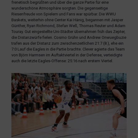
frenetisch begrüßten und über die ganze Partie für eine
wunderschöne Atmosphäre sorgten. Die gegenseitige
Riesenfreude von Spielern und Fans war spürbar. Die WWU
Baskets, weiterhin ohne Center Kai Hänig, begannen mit Jasper
Günther, Ryan Richmond, Stefan Weß, Thomas Reuter und Adam
Touray. Gut eingestellte Uni-Städter übernahmen früh das Zepter,
die Distanzwürfe fielen. Cosmo Grühn und Andrew Onwuegbuzie
trafen aus der Distanz zum zwischenzeitlichen 21:7 (8.), ehe ein
7:0 Lauf die Eagles in die Partie brachte. Clever agierte das Team
von Björn Harmsen im Auftaktviertel in der Defense, verteidigte
auch die letzte Eagles-Offense: 25:16 nach erstem Viertel.