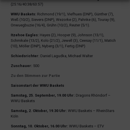
(25:16/40:38/63:57)
WWU Baskets:
Richmond (19/1), Viefhues (DNP), Günther (7),
Weß (10/2), Sievers (DNP), Wezorke (2), Pahnke (6), Touray (9),
Onwuegbuzie (16/4), Grühn (10/2), Reuter (5/1).
Itzehoe Eagles:
Hayes (2), Hooper (9), Johnson (13/1),
Schmikale (13/2), Kolo (21/2), Jewell (3), Ceesay (11/1), Matich
(10), Möller (DNP), Nyberg (3/1), Fertig (DNP)
Schiedsrichter:
Daniel Lagudka, Michael Walter
Zuschauer:
500
Zu den Stimmen zur Partie
Saisonstart der WWU Baskets
Samstag, 25. September, 19.00 Uhr:
Dragons Rhöndorf –
WWU Baskets
Samstag, 2. Oktober, 19.30 Uhr:
WWU Baskets – RheinStars
Köln
Sonntag, 10. Oktober, 16.00 Uhr:
WWU Baskets – ETV