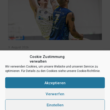
3. August 2026
Erik Niggemann setzt Karriere in Ibbenbüren fort
Cookie Zustimmung
verwalten
Mehr lesen
Wir verwenden Cookies, um unsere Website und unseren Service zu
optimieren. Für Details zu den Cookies siehe unsere Cookie-Richtlinie.
Akzeptieren
Verwerfen
Einstellen