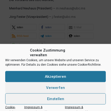
Meinhard Neuhaus (Präsident) –
m.neuhaus@ubc.ms
Jörg Fester (Vizepräsident) –
j.fester@ubc.ms
teilen
teilen
E-Mail
RSS-feed
teilen
teilen
teilen
Cookie Zustimmung
verwalten
Ähnliche Beiträge
Wir verwenden Cookies, um unsere Website und unseren Service zu
optimieren. Für Details zu den Cookies siehe unsere Cookie-Richtlinie.
Akzeptieren
Verwerfen
Einstellen
Cookie-
Impressum &
Impressum &