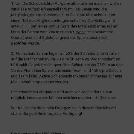
1) Um die Schiedsrichter-Aufgabe attraktiver zu machen, wollen
wir diese Aufgabe finanziell fördern. Der Verein wird die
Mitglieder, die eine Schiedsrichter-Funktion übernehmen, bei
einem Teil des Mitgliedsbeitrages entlasten. Der Beitrag wird
anteilig in Form eines Bonus (50 % des Mitgliedsbeitrages) am
Ende der Saison vom Verein erstattet,
wenn
eine bestimmte
Quote (mind. fünf Spiele) angesetzter Spiele tatsächlich
gepfiffen wurde.
2) Ab nächste Saison legen wir 50% der Schiedsrichter-Strafen
auf die Mannschaften um. Das heißt: Jede WBV-Mannschaft ab
U16 zahlt für jeden nicht gestellten Schiedsrichter 75 Euro an den
Verein. Pfeift kein Spieler aus einem Team sind 150 € pro Saison
und Team fällig. Aktive Schiedsrichter können immer nur auf eine
Mannschaft angerechnet werden.
Schiedsrichter-Lehrgänge sind noch vor Beginn der Saison
möglich. Interessierte können sich hier melden:
info@ubc.ms
Wir freuen uns über mehr Engagement in diesem Bereich und
stehen für jede Rückfrage zur Verfügung!
Der Vorstand des UBC Münster,