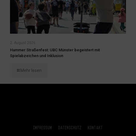
2. August 2026
Hammer Straßenfest: UBC Münster begeistert mit
Spielabzeichen und Inklusion
Mehr lesen
Impressum
Datenschutz
Kontakt