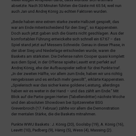
absetzte. Nach 30 Minuten führten die Gäste mit 65:54, weil nun
auch Jan und Andrej König zu echten Faktoren wurden.
„Beide haben eine extrem starke zweite Halbzeit gespielt, das
war am Ende mitentscheidend für den Sieg“, so Kappenstein.
Doch auch jetzt gaben sich die Giants nicht geschlagen. Aus der
komfortablen Führung entwickelte sich schnell ein 67:67 – das
Spiel stand jetzt auf Messers Schneide. Genau in dieser Phase, in
der über Sieg und Niederlage entschieden wurde, waren die
Baskets am stärksten. Die Defense nahm Cooper quasi komplett
aus dem Spiel, in der Offense spielte Leavitt erst perfekt auf
Andrej König, ehe der Aufbauspieler selbst für drei Punkte traf.
„In der zweiten Hälfte, vor allem zum Ende, haben wir uns richtig
reingebissen und es einfach mehr gewollt“, erklärte Kappenstein.
„Spielerisch war das sicher keine goldene Leistung, allerdings
haben wir es weiter in der Hand – und das zählt am Ende.“ Mit
Blick auf die Partie gegen Herten (Tabellendritter) nächste Woche
und den absoluten Showdown bei Spitzenreiter BSG
Grevenbroich (17. Februar) zählte vor allem die Demonstration
der mentalen Stärke, die die Baskets mitnahmen.
Punkte WWU Baskets : J. König (20), Goolsby (19), A. König (16),
Leavitt (10), Padberg (9), Hänig (5), Wess (4), Massing (2).