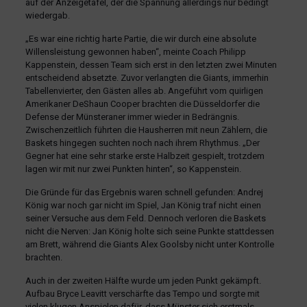
auf der Anzeigetafel, der die Spannung allerdings nur bedingt
wiedergab.
„Es war eine richtig harte Partie, die wir durch eine absolute
Willensleistung gewonnen haben“, meinte Coach Philipp
Kappenstein, dessen Team sich erst in den letzten zwei Minuten
entscheidend absetzte. Zuvor verlangten die Giants, immerhin
Tabellenvierter, den Gästen alles ab. Angeführt vom quirligen
Amerikaner DeShaun Cooper brachten die Düsseldorfer die
Defense der Münsteraner immer wieder in Bedrängnis.
Zwischenzeitlich führten die Hausherren mit neun Zählern, die
Baskets hingegen suchten noch nach ihrem Rhythmus. „Der
Gegner hat eine sehr starke erste Halbzeit gespielt, trotzdem
lagen wir mit nur zwei Punkten hinten“, so Kappenstein.
Die Gründe für das Ergebnis waren schnell gefunden: Andrej
König war noch gar nicht im Spiel, Jan König traf nicht einen
seiner Versuche aus dem Feld. Dennoch verloren die Baskets
nicht die Nerven: Jan König holte sich seine Punkte stattdessen
am Brett, während die Giants Alex Goolsby nicht unter Kontrolle
brachten.
Auch in der zweiten Hälfte wurde um jeden Punkt gekämpft.
Aufbau Bryce Leavitt verschärfte das Tempo und sorgte mit
vielen klugen Anspielen dafür, dass Münster sich erstmals