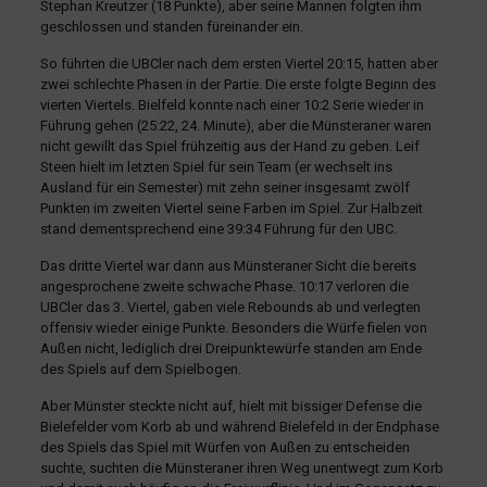
Stephan Kreutzer (18 Punkte), aber seine Mannen folgten ihm
geschlossen und standen füreinander ein.
So führten die UBCler nach dem ersten Viertel 20:15, hatten aber
zwei schlechte Phasen in der Partie. Die erste folgte Beginn des
vierten Viertels. Bielfeld konnte nach einer 10:2 Serie wieder in
Führung gehen (25:22, 24. Minute), aber die Münsteraner waren
nicht gewillt das Spiel frühzeitig aus der Hand zu geben. Leif
Steen hielt im letzten Spiel für sein Team (er wechselt ins
Ausland für ein Semester) mit zehn seiner insgesamt zwölf
Punkten im zweiten Viertel seine Farben im Spiel. Zur Halbzeit
stand dementsprechend eine 39:34 Führung für den UBC.
Das dritte Viertel war dann aus Münsteraner Sicht die bereits
angesprochene zweite schwache Phase. 10:17 verloren die
UBCler das 3. Viertel, gaben viele Rebounds ab und verlegten
offensiv wieder einige Punkte. Besonders die Würfe fielen von
Außen nicht, lediglich drei Dreipunktewürfe standen am Ende
des Spiels auf dem Spielbogen.
Aber Münster steckte nicht auf, hielt mit bissiger Defense die
Bielefelder vom Korb ab und während Bielefeld in der Endphase
des Spiels das Spiel mit Würfen von Außen zu entscheiden
suchte, suchten die Münsteraner ihren Weg unentwegt zum Korb