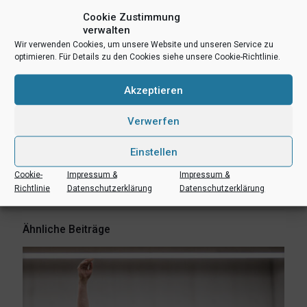
Cookie Zustimmung
verwalten
Punkte: Kreutzer (18), Steen (12), Wehrenpfennig (9), Carstens,
Wir verwenden Cookies, um unsere Website und unseren Service zu
Kunel (je 7), Lüsebrink (6), Strietholt, L. (5), Strietholt, F. (2),
optimieren. Für Details zu den Cookies siehe unsere Cookie-Richtlinie.
Christophel, Kaja-Kombo
Spielverlauf aus UBC-Sicht: 5:6 (5. Minute) – 20:15 (10.) – 27:25
Akzeptieren
(15.) – 39:34 (20.) – 43:44 (25.) – 49:51 (30.) – 57:58 (35.) – 66:61
(Endstand)
Verwerfen
teilen
teilen
E-Mail
Einstellen
RSS-feed
teilen
teilen
Cookie-
Impressum &
Impressum &
teilen
Richtlinie
Datenschutzerklärung
Datenschutzerklärung
Ähnliche Beiträge