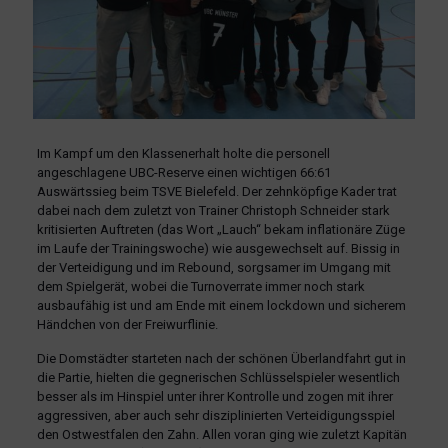
Im Kampf um den Klassenerhalt holte die personell
angeschlagene UBC-Reserve einen wichtigen 66:61
Auswärtssieg beim TSVE Bielefeld. Der zehnköpfige Kader trat
dabei nach dem zuletzt von Trainer Christoph Schneider stark
kritisierten Auftreten (das Wort „Lauch“ bekam inflationäre Züge
im Laufe der Trainingswoche) wie ausgewechselt auf.
Bissig in
der Verteidigung und im Rebound, sorgsamer im Umgang mit
dem Spielgerät, wobei die Turnoverrate immer noch stark
ausbaufähig ist und am Ende mit einem lockdown und sicherem
Händchen von der Freiwurflinie.
Die Domstädter starteten nach der schönen Überlandfahrt gut in
die Partie, hielten die gegnerischen Schlüsselspieler wesentlich
besser als im Hinspiel unter ihrer Kontrolle und zogen mit ihrer
aggressiven, aber auch sehr disziplinierten Verteidigungsspiel
den Ostwestfalen den Zahn. Allen voran ging wie zuletzt Kapitän