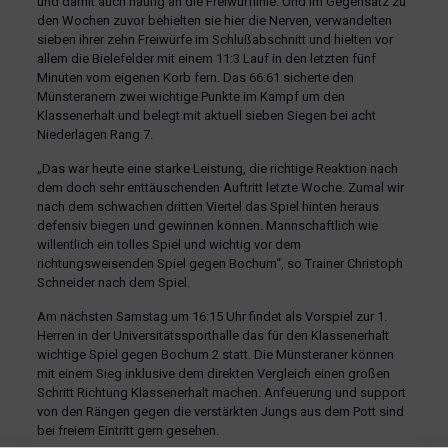
und damit auch häufig an die Freiwurflinie. Und im Gegensatz zu
den Wochen zuvor behielten sie hier die Nerven, verwandelten
sieben ihrer zehn Freiwürfe im Schlußabschnitt und hielten vor
allem die Bielefelder mit einem 11:3 Lauf in den letzten fünf
Minuten vom eigenen Korb fern. Das 66:61 sicherte den
Münsteranern zwei wichtige Punkte im Kampf um den
Klassenerhalt und belegt mit aktuell sieben Siegen bei acht
Niederlagen Rang 7.
„Das war heute eine starke Leistung, die richtige Reaktion nach
dem doch sehr enttäuschenden Auftritt letzte Woche. Zumal wir
nach dem schwachen dritten Viertel das Spiel hinten heraus
defensiv biegen und gewinnen können. Mannschaftlich wie
willentlich ein tolles Spiel und wichtig vor dem
richtungsweisenden Spiel gegen Bochum“, so Trainer Christoph
Schneider nach dem Spiel.
Am nächsten Samstag um 16:15 Uhr findet als Vorspiel zur 1.
Herren in der Universitätssporthalle das für den Klassenerhalt
wichtige Spiel gegen Bochum 2 statt. Die Münsteraner können
mit einem Sieg inklusive dem direkten Vergleich einen großen
Schritt Richtung Klassenerhalt machen. Anfeuerung und support
von den Rängen gegen die verstärkten Jungs aus dem Pott sind
bei freiem Eintritt gern gesehen.