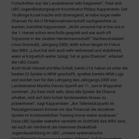
Fortschritten war der Landestrainer sehr begeistert“, freut sich
UBC-Jugendleistungssport-Koordinator Philipp Kappenstein. Der
16-jährige Kosel mache sich überragend, er habe sogar reelle
Chancen für die U18-Nationalmannschaft nachgesichtet zu
werden, berichtet Kappenstein. „Nicht umsonst hat er bei uns in
der 1. Herren schon eine Rolle gespielt und war auch oft
Topscorer in der zweiten Herrenmannschaft.“ Nachwuchstalent
Linus Grunwald, Jahrgang 2000, steht schon länger im Fokus
des WBV. „Linus hat sich auch sehr verbessert und stabilisiert,
wenn er körperlich weiter zulegt, hat er gute Chancen“, erläutert
der UBC-Coach.
Auch Noah Hessel und Max Schell, beide U14, haben es unter die
besten 23 Spieler in NRW geschafft, spielten bereits NRW-Liga
und wurden nun für den Lehrgang des Jahrgangs 2003 von
Landestrainer Marsha Owusu Gyamfi am 11. Juni in Wuppertal
nominiert. „Es freut mich sehr, dass alle Spieler die Chance
erhalten, sich auf dem hohen landesweiten Niveau zu
präsentieren“, sagt Kappenstein. „Am Talentstützpunkt im
Pascalgymnasium können wir das Potenzial der einzelnen
Spieler im kontinuierlichen Training immer weiter ausbauen.“
Dass UBC-Spieler weiterhin verstärkt im Sichtfeld des WBV sind,
sei auch ein Verdienst der intensiven Basketball-
Jugendausbildung im UBC. „Unsere systematische
Grundlagenförderung zeigt weitere Erfolge“, hält Kappenstein