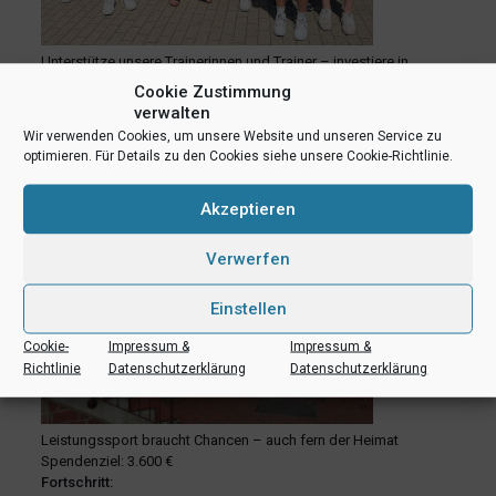
Unterstütze unsere Trainerinnen und Trainer – investiere in
die Zukunft
Cookie Zustimmung
Spendenziel: 2.000 € –
verwalten
Fortschritt:
Wir verwenden Cookies, um unsere Website und unseren Service zu
optimieren. Für Details zu den Cookies siehe unsere Cookie-Richtlinie.
#4 Unterstützung Sportinternatsplatz
Akzeptieren
Verwerfen
Einstellen
Cookie-
Impressum &
Impressum &
Richtlinie
Datenschutzerklärung
Datenschutzerklärung
Leistungssport braucht Chancen – auch fern der Heimat
Spendenziel: 3.600 €
Fortschritt: