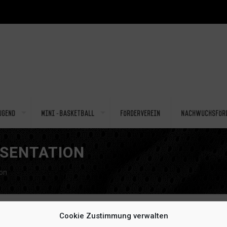
ugend
Mini-Basketball
Förderverein
Nachwuchsför
ÄSENTATION
ion
Cookie Zustimmung verwalten
Passwort ein, um ihn anzeigen zu können.