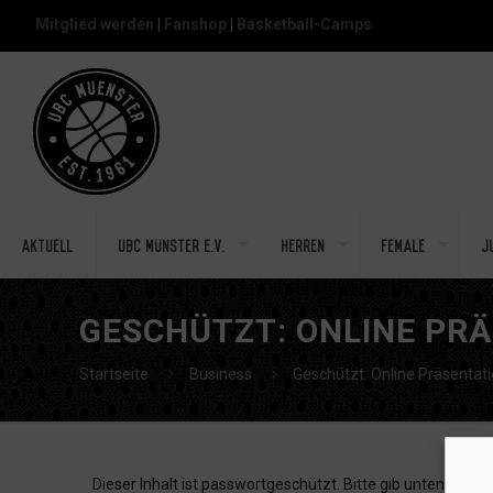
Mitglied werden
|
Fanshop
|
Basketball-Camps
Aktuell
UBC Münster e.V.
Herren
Female
J
GESCHÜTZT: ONLINE PR
Startseite
Business
Geschützt: Online Präsentat
Dieser Inhalt ist passwortgeschützt. Bitte gib unten das 