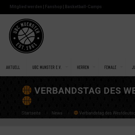
Mitglied werden
|
Fanshop
|
Basketball-Camps
Aktuell
UBC Münster e.V.
Herren
Female
J
VERBANDSTAG DES WE
Startseite
News
Verbandstag des Westdeutsch