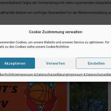
 anschließend folgte der Verbandstag mit vielen spannenden Gespräc
lfamilie bleiben ein wichtiger Bestandteil für die Weiterentwicklung 
Cookie Zustimmung verwalten
tarken Saisonleistung!
 verwenden Cookies, um unsere Website und unseren Service zu optimieren. Für
ils zu den Cookies siehe unsere Cookie-Richtlinie.
Akzeptieren
Verwerfen
Einstellen
ie-Richtlinie
Impressum & Datenschutzerklärung
Impressum & Datenschutzerklä