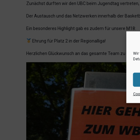
Zunächst durften wir den UBC beim Jugendtag vertreten,
Der Austausch und das Netzwerken innerhalb der Basketbal
Ein besonderes Highlight gab es zudem für unsere M18:
Ehrung für Platz 2 in der Regionalliga!
Herzlichen Glückwunsch an das gesamte Team zu dieser s
Wir
Deta
Cook