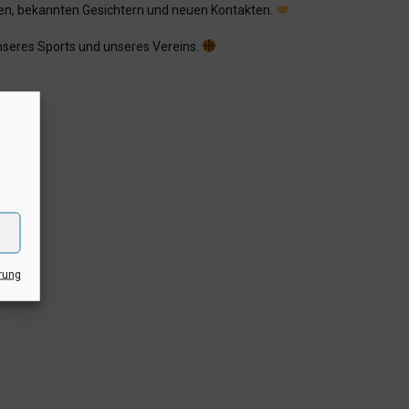
hen, bekannten Gesichtern und neuen Kontakten.
unseres Sports und unseres Vereins.
rung