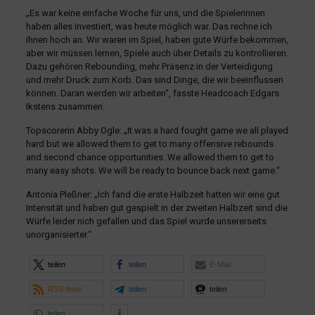
„Es war keine einfache Woche für uns, und die Spielerinnen
haben alles investiert, was heute möglich war. Das rechne ich
ihnen hoch an. Wir waren im Spiel, haben gute Würfe bekommen,
aber wir müssen lernen, Spiele auch über Details zu kontrollieren.
Dazu gehören Rebounding, mehr Präsenz in der Verteidigung
und mehr Druck zum Korb. Das sind Dinge, die wir beeinflussen
können. Daran werden wir arbeiten“, fasste Headcoach Edgars
Ikstens zusammen.
Topscorerin Abby Ogle: „It was a hard fought game we all played
hard but we allowed them to get to many offensive rebounds
and second chance opportunities. We allowed them to get to
many easy shots. We will be ready to bounce back next game.“
Antonia Pleßner: „Ich fand die erste Halbzeit hatten wir eine gut
Intensität und haben gut gespielt in der zweiten Halbzeit sind die
Würfe leider nich gefallen und das Spiel wurde unsererseits
unorganisierter.“
teilen
teilen
E-Mail
RSS-feed
teilen
teilen
teilen