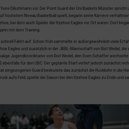
Thore Dilschmann vor. Der Point Guard der Uni Baskets Münster spricht 
f höchstem Niveau Basketball spielt, begann seine Karriere verhältnism
tzehoe, bei dem auch Spieler der Itzehoe Eagles vor Ort waren. Dort beg
egann mit dem Training.
chnell Fahrt auf. Schon früh sammelte er außergewöhnlich viele Erfah
hoe Eagles und zusätzlich in der JBBL-Mannschaft von Rist Wedel, die 
alige Jugendkoordinator von Rist Wedel, den Sven Schaffer wechselt
benfalls für den UBC. Der geplante Start verlief jedoch zunächst nicht 
rnat eingezogenen Guard bedeutete das zunächst die Rückkehr in die He
ück aufs Feld, spielte die Saison bei den Itzehoe Eagles zu Ende und 