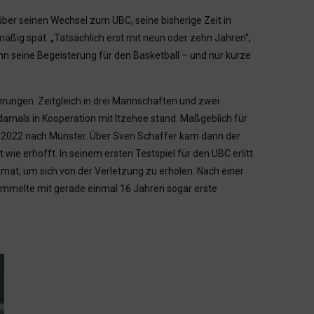
über seinen Wechsel zum UBC, seine bisherige Zeit in
äßig spät. „Tatsächlich erst mit neun oder zehn Jahren“,
ann seine Begeisterung für den Basketball – und nur kurze
rungen. Zeitgleich in drei Mannschaften und zwei
damals in Kooperation mit Itzehoe stand. Maßgeblich für
e 2022 nach Münster. Über Sven Schaffer kam dann der
wie erhofft. In seinem ersten Testspiel für den UBC erlitt
imat, um sich von der Verletzung zu erholen. Nach einer
sammelte mit gerade einmal 16 Jahren sogar erste