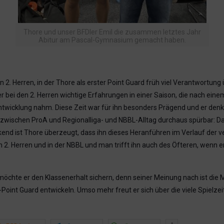
Thore und unser BFDler Emil die zusammen letztes Jahr
Abitur am Pascal-Gymnasium gemacht haben.
en 2. Herren, in der Thore als erster Point Guard früh viel Verantwort
r bei den 2. Herren wichtige Erfahrungen in einer Saison, die nach ei
twicklung nahm. Diese Zeit war für ihn besonders Prägend und er denkt
ischen ProA und Regionalliga- und NBBL-Alltag durchaus spürbar: Das Sp
ickend ist Thore überzeugt, dass ihn dieses Heranführen im Verlauf der 
en 2. Herren und in der NBBL und man trifft ihn auch des Öfteren, wenn e
 möchte er den Klassenerhalt sichern, denn seiner Meinung nach ist die 
int Guard entwickeln. Umso mehr freut er sich über die viele Spielzeit, d