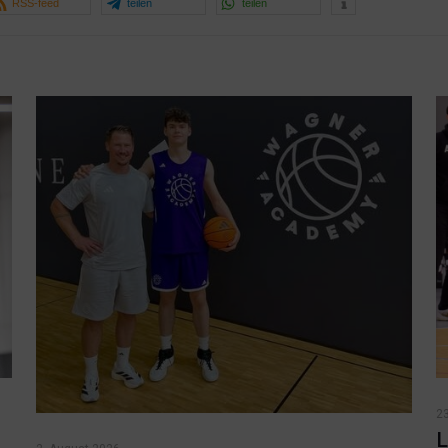
RSS-feed
teilen
teilen
23
L