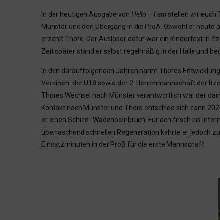
In der heutigen Ausgabe von
Hello – I am
stellen wir euch 
Münster und den Übergang in die ProA. Obwohl er heute au
erzählt Thore. Der Auslöser dafür war ein Kinderfest in I
Zeit später stand er selbst regelmäßig in der Halle und b
In den darauffolgenden Jahren nahm Thores Entwicklung s
Vereinen: der U18 sowie der 2. Herrenmannschaft der Itze
Thores Wechsel nach Münster verantwortlich war der dam
Kontakt nach Münster und Thore entschied sich dann 2022 e
er einen Schien- Wadenbeinbruch. Für den frisch ins Inte
überraschend schnellen Regeneration kehrte er jedoch zur
Einsatzminuten in der ProB für die erste Mannschaft.