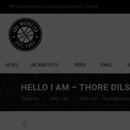
Mitglied werden
|
Fanshop
|
Basketball-Camps
Aktuell
UBC Münster e.V.
Herren
Female
J
HELLO I AM – THORE DI
Startseite
Hello- I am
Hello I am – Thore Dilschm