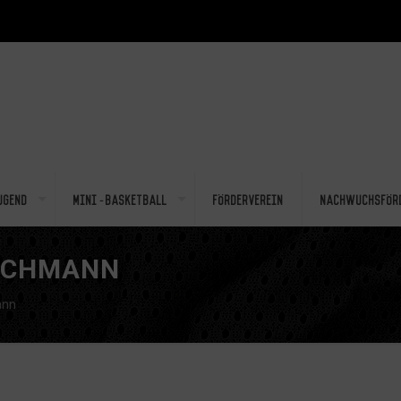
ugend
Mini-Basketball
Förderverein
Nachwuchsför
LSCHMANN
ann