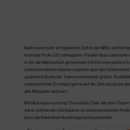
Nach seiner sehr erfolgreichen Zeit in der NBBL und bei d
erstmals ProA-Luft schnuppern. Parallel dazu sammelte e
in der die Mannschaft gemeinsam mit ihm eine positive En
unterschiedlichen Ebenen machten aber den Unterschied zw
qualitative Breite der Teams ist erheblich größer. Rückbl
vorbereitet hat. Er schaut gerne auf die Zeit zurück bei d
alte Mitspieler anfeuert.
Mit Blick nach vorne hat Thore klare Ziele. Mit dem Team
will er sich bei den Uni Baskets zu einem konstanten ProA-Po
bis in die Basketball-Bundesliga hochzuarbeiten.