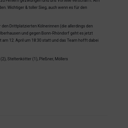
 zu Fehlern gezwungen und uns Vorteile verschafft. Am
n. Wichtiger & toller Sieg, auch wenn es für den
 den Drittplatzierten Kölnerinnen (die allerdings den
in Oberhausen und gegen Bonn-Rhöndorf geht es jetzt
t am 12. April um 18:30 statt und das Team hofft dabei
(2), Steltenkötter (1), Pleßner, Möllers