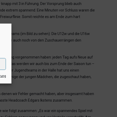
r knapp mit 3 in Führung. Der Vorsprung blieb auch
nde extrem spannend. Eine Minuten vor Schluss waren die
Freiwurflinie. Somit reichte es am Ende zum hart
hwuchsteams (im Bild zu sehen): Die U12w und die U16w
onnten sie auch noch von den Zuschauerrängen den
 im Training vorgenommen haben: jeden Tag aufs Neue auf
el. Und das werden wir auch bis zum Ende der Saison tun –
g unserer Jugendteams in der Halle hat uns einen
rung
en wir einige der jungen Mädchen, die zugeschaut haben,
 in denen wir Fehler gemacht haben, aber insgesamt haben
, fasste Headcoach Edgars Ikstens zusammen.
ie wie folgt zusammen: „Es war ein spannendes Spiel mit