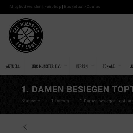
Mitglied werden
|
Fanshop
|
Basketball-Camps
Aktuell
UBC Münster e.V.
Herren
Female
J
1. DAMEN BESIEGEN TO
Startseite
1. Damen
1. Damen besiegen Topteam