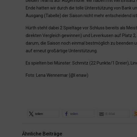
beiden Teams auf Augenhöhe. Wir haben mit viel Einsatz 
Ende hatten wir durch die tolle Unterstützung von Bank u
Ausgang (Tabelle) der Saison nicht mehr entscheidend ist,
Hürth steht dabei 2 Spieltage vor Schluss bereits als Meist
direkten Vergleich gewinnen) und Leverkusen auf Platz 2,
darum, die Saison noch einmal bestmöglich zu beenden um 
auf erneut großártige Unterstützung.
Es spielten bei Münster: Schmitz (22 Punkte/1 Dreier), Linc
Foto:
Lena Wennemar (@l.enaw)
teilen
teilen
E-Mail
Ähnliche Beiträge