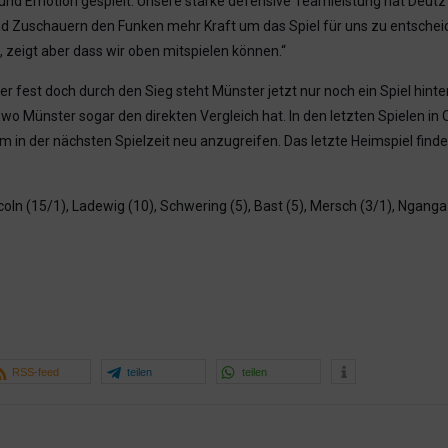
und Emotion gespielt. Unsere starke defensive Teamleistung hat Deutz
nd Zuschauern den Funken mehr Kraft um das Spiel für uns zu entscheide
 zeigt aber dass wir oben mitspielen können.“
er fest doch durch den Sieg steht Münster jetzt nur noch ein Spiel hinter
 wo Münster sogar den direkten Vergleich hat. In den letzten Spielen 
in der nächsten Spielzeit neu anzugreifen. Das letzte Heimspiel finde
oln (15/1), Ladewig (10), Schwering (5), Bast (5), Mersch (3/1), Nganga 
RSS-feed
teilen
teilen