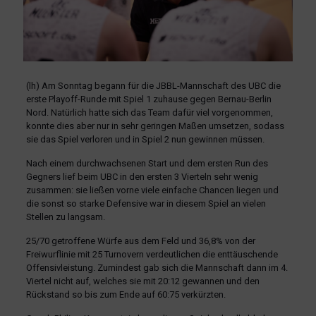
(lh) Am Sonntag begann für die JBBL-Mannschaft des UBC die
erste Playoff-Runde mit Spiel 1 zuhause gegen Bernau-Berlin
Nord. Natürlich hatte sich das Team dafür viel vorgenommen,
konnte dies aber nur in sehr geringen Maßen umsetzen, sodass
sie das Spiel verloren und in Spiel 2 nun gewinnen müssen.
Nach einem durchwachsenen Start und dem ersten Run des
Gegners lief beim UBC in den ersten 3 Vierteln sehr wenig
zusammen: sie ließen vorne viele einfache Chancen liegen und
die sonst so starke Defensive war in diesem Spiel an vielen
Stellen zu langsam.
25/70 getroffene Würfe aus dem Feld und 36,8% von der
Freiwurflinie mit 25 Turnovern verdeutlichen die enttäuschende
Offensivleistung. Zumindest gab sich die Mannschaft dann im 4.
Viertel nicht auf, welches sie mit 20:12 gewannen und den
Rückstand so bis zum Ende auf 60:75 verkürzten.