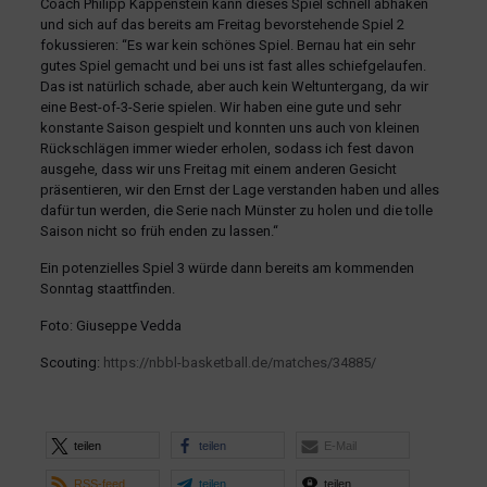
Coach Philipp Kappenstein kann dieses Spiel schnell abhaken
und sich auf das bereits am Freitag bevorstehende Spiel 2
fokussieren: “Es war kein schönes Spiel. Bernau hat ein sehr
gutes Spiel gemacht und bei uns ist fast alles schiefgelaufen.
Das ist natürlich schade, aber auch kein Weltuntergang, da wir
eine Best-of-3-Serie spielen. Wir haben eine gute und sehr
konstante Saison gespielt und konnten uns auch von kleinen
Rückschlägen immer wieder erholen, sodass ich fest davon
ausgehe, dass wir uns Freitag mit einem anderen Gesicht
präsentieren, wir den Ernst der Lage verstanden haben und alles
dafür tun werden, die Serie nach Münster zu holen und die tolle
Saison nicht so früh enden zu lassen.“
Ein potenzielles Spiel 3 würde dann bereits am kommenden
Sonntag staattfinden.
Foto: Giuseppe Vedda
Scouting:
https://nbbl-basketball.de/matches/34885/
teilen
teilen
E-Mail
RSS-feed
teilen
teilen