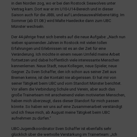
in den Norden zog, wo er bei den Rostock Seawolves unter
Vertrag kam. Dort war er im U10-U14-Bereich und in dieser
Saison auch für die JBBL und auf Landesauswahlebene tätig. Im
Sommer (ab 01.08.) wird Malte Haedecke dann zum UBC
Münster wechseln.
Der 44-jährige freut sich bereits auf die neue Aufgabe: „Nach nun
sieben spannenden Jahren in Rostock mit vielen tollen
Erfahrungen und Erlebnissen ist es an der Zeit für eine
Veränderung. Ich möchte in einem neuen Umfeld meine Arbeit
fortsetzen und dabei hoffentlich viele interessante Menschen
kennenlernen. Neue Stadt, neue Kollegen, neue Spieler, neue
Gegner. Zu Sven Schaffer, den ich schon aus seiner Zeit aus
Bremen kenne, ist der Kontakt nie abgerissen. Er hat mir von
seiner Tätigkeit beim UBC und vom Standort Münster berichtet.
Vor allem die Verbindung Schule und Verein, aber auch das
große Trainerteam mit anscheinend vielen motivierten Menschen,
haben mich überzeugt, dass dieser Standort für mich passen
könnte. So haben wir uns auf eine Zusammenarbeit verständigt
und ich freue mich, ab August meine Tätigkeit beim UBC
aufnehmen zu dürfen.“
UBC-Jugendkoordinator Sven Schaffer ist ebenfalls sehr
glücklich über die wertvolle Verstärkung im Trainerteam: „Ich