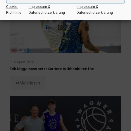
Cookie-
Impressum &
Impressum &
Richtlinie
Datenschutzerklärung
Datenschutzerklärung
3. August 2026
Erik Niggemann setzt Karriere in Ibbenbüren fort
Mehr lesen