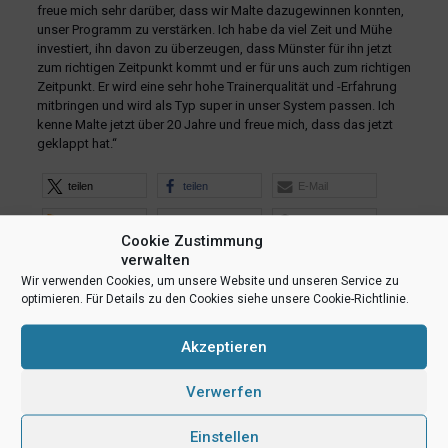
freue mich sehr darüber, dass wir Malte dazugewinnen konnten,
unser Programm zu verstärken. Ich habe da viel Zeit und Mühe
investiert, ihn davon zu überzeugen, dass Münster für ihn jetzt
zum richtigen Zeitpunkt kommt und er für uns auch zum richtigen
Zeitpunkt. Er wird eine sehr hohe Trainerqualität und -Erfahrung
mitbringen und wird als Typ super in unser System passen. Ich
kenne Malte jetzt über 20 Jahre und freue mich, dass das jetzt
geklappt hat.“
teilen
teilen
E-Mail
RSS-feed
teilen
teilen
Cookie Zustimmung
teilen
verwalten
Wir verwenden Cookies, um unsere Website und unseren Service zu
optimieren. Für Details zu den Cookies siehe unsere Cookie-Richtlinie.
Ähnliche Beiträge
Akzeptieren
Verwerfen
Einstellen