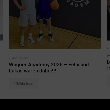
2.
H
2. August 2026
b
Wagner Academy 2026 – Felix und
I
Lukas waren dabei!!!
Mehr lesen