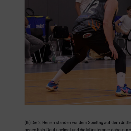
(lh) Die 2. Herren standen vor dem Spieltag auf dem drit
gegen Köln-Deutz gelingt und die Münsteraner dabei nur we