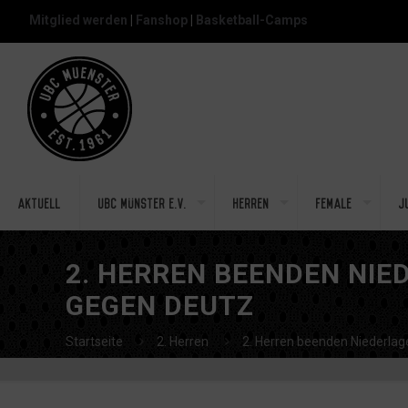
Mitglied werden
|
Fanshop
|
Basketball-Camps
Aktuell
UBC Münster e.V.
Herren
Female
J
2. HERREN BEENDEN NIE
GEGEN DEUTZ
Startseite
2. Herren
2. Herren beenden Niederlag