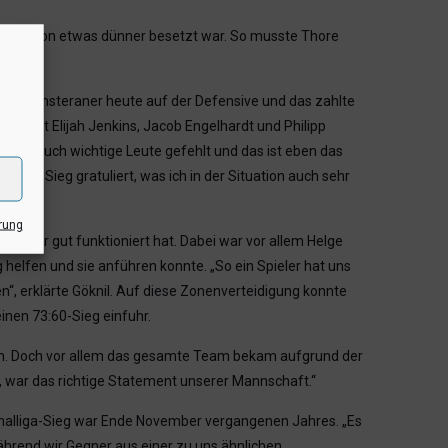
-Position etwas dünner besetzt war. So musste Thore
r die Münsteraner heute auf der Defensive und das zahlte
ass mit Elijah Jenkins, Jacob Engelhardt und Philipp
aben auch wichtige Leute gefehlt und das ist eben das
ten Sieg gratuliert, was ich in der Situation auch sehr
rung
eniger gut funktioniert hat. Dabei war vor allem Helge
 helfen und sie anführen konnte. „So ein Spieler hat uns
“, erklärte Göknil. Auf diese Zonenverteidigung konnte
inen 73:60-Sieg einfuhr.
zen. Doch vor allem das gesamte Team bekam aufgrund der
n, war das richtige Statement unserer Mannschaft.“
gionalliga-Sieg war Ende November vergangenen Jahres. „Es
ährend wir Gegner aus einer zu uns ähnlichen