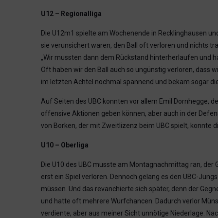
U12 – Regionalliga
Die U12m1 spielte am Wochenende in Recklinghausen und 
sie verunsichert waren, den Ball oft verloren und nichts t
„Wir mussten dann dem Rückstand hinterherlaufen und hat
Oft haben wir den Ball auch so ungünstig verloren, dass
im letzten Achtel nochmal spannend und bekam sogar die 
Auf Seiten des UBC konnten vor allem Emil Dornhegge, der
offensive Aktionen geben können, aber auch in der Defense
von Borken, der mit Zweitlizenz beim UBC spielt, konnte 
U10 – Oberliga
Die U10 des UBC musste am Montagnachmittag ran, der G
erst ein Spiel verloren. Dennoch gelang es den UBC-Jungs
müssen. Und das revanchierte sich später, denn der
Gegne
und hatte oft mehrere Wurfchancen. Dadurch verlor Müns
verdiente, aber aus meiner Sicht unnötige Niederlage. Nach