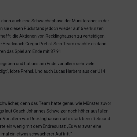
s dann auch eine Schwächephase der Münsteraner, in der
ten sie diesen Rückstand jedoch wieder auf 6 verkürzen.
afft, die Aktionen von Recklinghausen zu verteidigen.
rte Headcoach Gregor Prehsl. Sein Team machte es dann
ren das Spiel am Ende mit 87:91
gegeben und hat uns am Ende vor allem sehr viele
digt“, lobte Prehsl. Und auch Lucas Harbers aus der U14
schwächer, denn das Team hatte genau wie Münster zuvor
dings laut Coach Johannes Schweizer noch höher ausfallen
. Vor allem war Recklinghausen sehr stark beim Rebound
e ein wenig mit dem Endresultat: „Es war zwar eine
r mal ein etwas schwächerer Auftritt.“