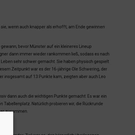
es sie, wenn auch knapper als erhofft, am Ende gewinnen
r gewann, bevor Münster auf ein kleineres Lineup
Gegner dann immer wieder rankommen ließ, sodass es nach
s Leben sehr schwer gemacht. Sie haben physisch gespielt
iesem Zeitpunkt war es der 16-jährige Ole Schwering, der
 der insgesamt auf 13 Punkte kam, zeigten aber auch Leo
ensiv dann auch die wichtigen Punkte gemacht. Es war ein
n Tabellenplatz. Natürlich probieren wir, die Rückrunde
eider zusammen.