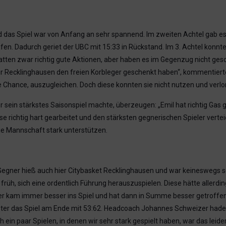
das Spiel war von Anfang an sehr spannend. Im zweiten Achtel gab e
rafen. Dadurch geriet der UBC mit 15:33 in Rückstand. Im 3. Achtel konn
ten zwar richtig gute Aktionen, aber haben es im Gegenzug nicht gesch
 wir Recklinghausen den freien Korbleger geschenkt haben“, kommentie
Chance, auszugleichen. Doch diese konnten sie nicht nutzen und verlo
 sein stärkstes Saisonspiel machte, überzeugen: „Emil hat richtig Gas 
 richtig hart gearbeitet und den stärksten gegnerischen Spieler vertei
die Mannschaft stark unterstützen.
egner hieß auch hier Citybasket Recklinghausen und war keineswegs 
 früh, sich eine ordentlich Führung herauszuspielen. Diese hätte aller
r kam immer besser ins Spiel und hat dann in Summe besser getroffen
ter das Spiel am Ende mit 53:62. Headcoach Johannes Schweizer hadert
 ein paar Spielen, in denen wir sehr stark gespielt haben, war das leide