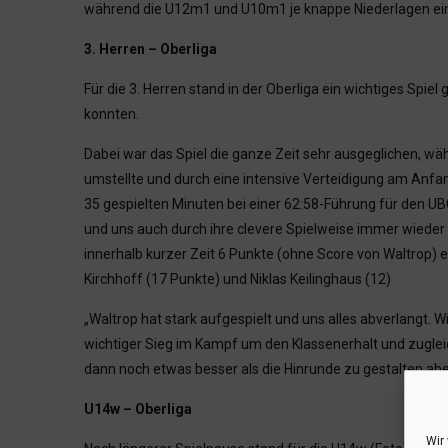
während die U12m1 und U10m1 je knappe Niederlagen e
3. Herren – Oberliga
Für die 3. Herren stand in der Oberliga ein wichtiges Spi
konnten.
Dabei war das Spiel die ganze Zeit sehr ausgeglichen, wä
umstellte und durch eine intensive Verteidigung am Anfa
35 gespielten Minuten bei einer 62:58-Führung für den U
und uns auch durch ihre clevere Spielweise immer wieder 
innerhalb kurzer Zeit 6 Punkte (ohne Score von Waltrop) 
Kirchhoff (17 Punkte) und Niklas Keilinghaus (12)
„Waltrop hat stark aufgespielt und uns alles abverlangt. 
wichtiger Sieg im Kampf um den Klassenerhalt und zugleich
dann noch etwas besser als die Hinrunde zu gestalten ab
U14w – Oberliga
Wir