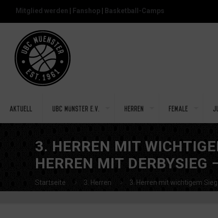
Mitglied werden
|
Fanshop
|
Basketball-Camps
Aktuell
UBC Münster e.V.
Herren
Female
J
3. HERREN MIT WICHTIGE
HERREN MIT DERBYSIEG 
Startseite
3. Herren
3. Herren mit wichtigem Sie