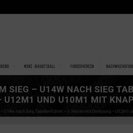
ugend
Mini-Basketball
Förderverein
Nachwuchsför
M SIEG – U14W NACH SIEG TA
– U12M1 UND U10M1 MIT KNA
g – U14w nach Sieg Tabellenführer – 6. Herren mit Derbysieg – U12m1