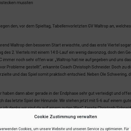
instecken mussten
el gegen den, vor dem Spieltag, Tabellenvorletzten GV Waltrop an, welch
hrend Waltrop den besseren Start erwischte, und das erste Viertel soga
ng des 2. Viertels mit einem 14:0-Lauf ein wenig davonzog, doch den 
BC immer noch sehr offen war. „Waltrop hat nie aufgegeben und uns da
vor Probleme gestellt“, erkannte Coach Christoph Schneider. Doch zu d
erzielte und das Spiel somit praktisch entschied. Neben Ole Schwering,
Wir haben dann aber gerade in der Endphase sehr gut verteidigt und off
 das letzte Spiel der Hinrunde. Wir stehen jetzt mit 5-6 auf einem gute
er ich denke wir sind da auf einem guten Weg“, fasste Christoph Schn
Cookie Zustimmung verwalten
 verwenden Cookies, um unsere Website und unseren Service zu optimieren. Für