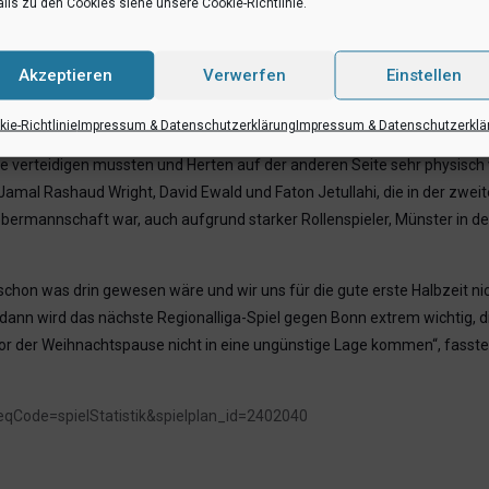
er das Tempo von Anfang an hoch halten wollte, was ihnen in der erste
ils zu den Cookies siehe unsere Cookie-Richtlinie.
bzeit kam Herten aber noch auf 33:41 ran, was knapper als nötig war. De
erten bei knapp 35% Zwei-Punkt- und 2/11 Drei-Punkt-Würfen gehalten w
Akzeptieren
Verwerfen
Einstellen
use. Vor allem offensiv hatten die Münsteraner dann Probleme und brau
chnitt machen, während es im entscheidenden 4. Viertel nur noch mager
ie-Richtlinie
Impressum & Datenschutzerklärung
Impressum & Datenschutzerklä
ner Mannschaft gelang das offensive Zusammenspiel fast gar nicht mehr
ge verteidigen mussten und Herten auf der anderen Seite sehr physisch
Jamal Rashaud Wright, David Ewald und Faton Jetullahi, die in der zwe
ebermannschaft war, auch aufgrund starker Rollenspieler, Münster in de
o schon was drin gewesen wäre und wir uns für die gute erste Halbzeit 
ann wird das nächste Regionalliga-Spiel gegen Bonn extrem wichtig, 
l vor der Weihnachtspause nicht in eine ungünstige Lage kommen“, fasste
reqCode=spielStatistik&spielplan_id=2402040