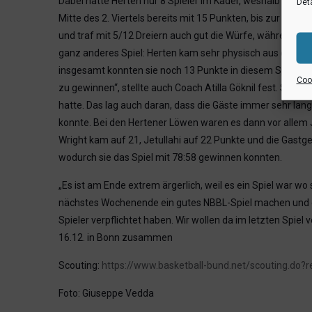
Dabei hatte Herten nur 8 Spieler im Kader, weshalb Münst
Deta
Mitte des 2. Viertels bereits mit 15 Punkten, bis zur Hal
und traf mit 5/12 Dreiern auch gut die Würfe, während H
ganz anderes Spiel: Herten kam sehr physisch aus der Pa
insgesamt konnten sie noch 13 Punkte in diesem Spielabs
Cook
zu gewinnen“, stellte auch Coach Atilla Göknil fest. Sei
hatte. Das lag auch daran, dass die Gäste immer sehr lan
konnte. Bei den Hertener Löwen waren es dann vor allem 
Wright kam auf 21, Jetullahi auf 22 Punkte und die Gastg
wodurch sie das Spiel mit 78:58 gewinnen konnten.
„Es ist am Ende extrem ärgerlich, weil es ein Spiel war w
nächstes Wochenende ein gutes NBBL-Spiel machen und d
Spieler verpflichtet haben. Wir wollen da im letzten Spie
16.12. in Bonn zusammen
Scouting:
https://www.basketball-bund.net/scouting.do?
Foto: Giuseppe Vedda