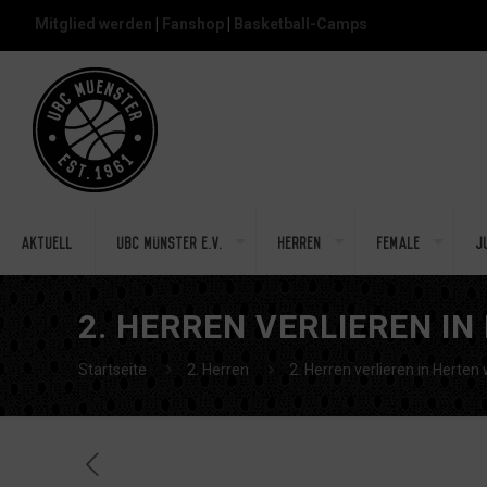
Mitglied werden
|
Fanshop
|
Basketball-Camps
Aktuell
UBC Münster e.V.
Herren
Female
J
2. HERREN VERLIEREN I
Startseite
2. Herren
2. Herren verlieren in Herten