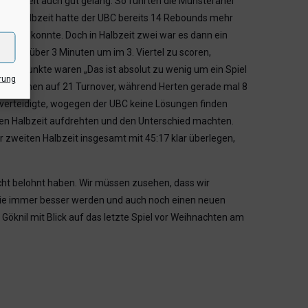
n Halbzeit auch gut gelang. So führten die Münsteraner
nn zur Halbzeit hatte der UBC bereits 14 Rebounds mehr
erden konnte. Doch in Halbzeit zwei war es dann ein
chten über 3 Minuten um im 3. Viertel zu scoren,
e 4 Punkte waren „Das ist absolut zu wenig um ein Spiel
rung
, sie kamen auf 21 Turnover, während Herten gerade mal 8
 verteidigte, wogegen der UBC keine Lösungen finden
iten Halbzeit aufdrehten und den Unterschied machten.
r zweiten Halbzeit insgesamt mit 45:17 klar überlegen,
nicht belohnt haben. Wir müssen zusehen, dass wir
die immer besser werden und auch noch einen neuen
 Göknil mit Blick auf das letzte Spiel vor Weihnachten am