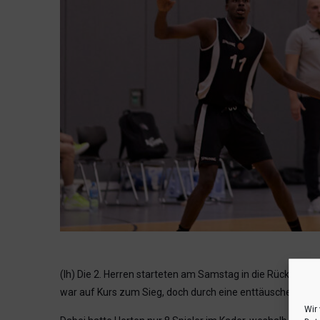
(lh) Die 2. Herren starteten am Samstag in die Rückrunde 
war auf Kurs zum Sieg, doch durch eine enttäuschende 2. H
Wir