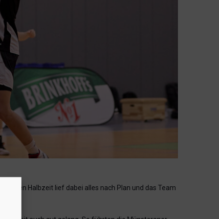
r ersten Halbzeit lief dabei alles nach Plan und das Team