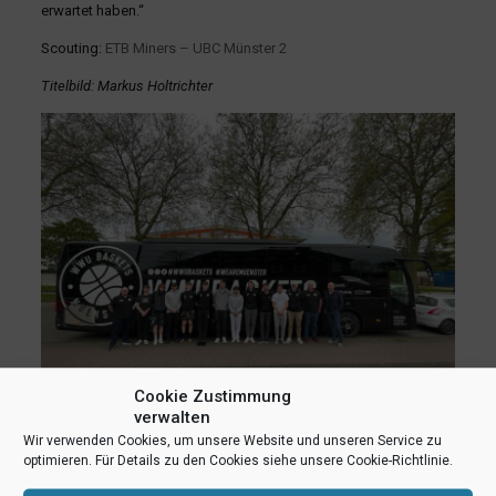
erwartet haben.“
Scouting:
ETB Miners – UBC Münster 2
Titelbild: Markus Holtrichter
Cookie Zustimmung
verwalten
Wir verwenden Cookies, um unsere Website und unseren Service zu
optimieren. Für Details zu den Cookies siehe unsere Cookie-Richtlinie.
teilen
teilen
E-Mail