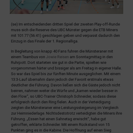
(se) Im entscheidenden dritten Spiel der zweiten Play-off-Runde
muss sich die Reserve des UBC Münster gegen die ETB Miners
mit 101:77 (56:41) geschlagen geben und verpasst dadurch den
Einzug in das Finale der 1. Regionalliga.
In Begleitung von knapp 40 Fans fuhren die Münsteraner mit
einem Teambus von
Jowie Reisen
am Sonntagmittag in den
Ruhrpott. Dort starteten sie gut in die Partie, spielten wie
vorgenommen härter und bissiger als am Freitag in eigener Halle.
So war das Spiel bis zur fünften Minute ausgeglichen. Mit einem
13:3-Lauf übernahm dann jedoch der Favorit erstmals etwas
deutlicher die Führung. Davon ließen sich die Gäste jedoch nicht
beirren, nahmen weiter die Würfe und „kamen wieder besser in
den Flow“, so UBC-Trainer Christoph Schneider, sodass diese
erfolgreich durch den Ring fielen. Auch in der Verteidigung
zeigten die Münsteraner eine Leistungssteigerung im Vergleich
zur Heimniederlage. Nichtsdestotrotz verteidigten die Miners ihre
Führung. „Essen hat einen Sahnetag erwischt“, habe gut
getroffen, erklärte Schneider. Mit einem Rückstand von 15
Punkten ging es in die Kabine. Die Hoffnung auf einen Sieg