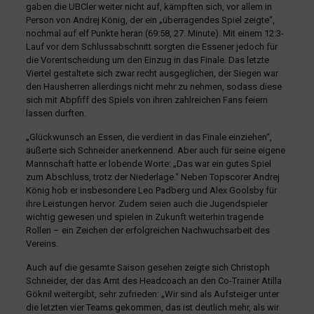
gaben die UBCler weiter nicht auf, kämpften sich, vor allem in
Person von Andrej König, der ein „überragendes Spiel zeigte“,
nochmal auf elf Punkte heran (69:58, 27. Minute). Mit einem 12:3-
Lauf vor dem Schlussabschnitt sorgten die Essener jedoch für
die Vorentscheidung um den Einzug in das Finale. Das letzte
Viertel gestaltete sich zwar recht ausgeglichen, der Siegen war
den Hausherren allerdings nicht mehr zu nehmen, sodass diese
sich mit Abpfiff des Spiels von ihren zahlreichen Fans feiern
lassen durften.
„Glückwunsch an Essen, die verdient in das Finale einziehen“,
äußerte sich Schneider anerkennend. Aber auch für seine eigene
Mannschaft hatte er lobende Worte: „Das war ein gutes Spiel
zum Abschluss, trotz der Niederlage.“ Neben Topscorer Andrej
König hob er insbesondere Leo Padberg und Alex Goolsby für
ihre Leistungen hervor. Zudem seien auch die Jugendspieler
wichtig gewesen und spielen in Zukunft weiterhin tragende
Rollen – ein Zeichen der erfolgreichen Nachwuchsarbeit des
Vereins.
Auch auf die gesamte Saison gesehen zeigte sich Christoph
Schneider, der das Amt des Headcoach an den Co-Trainer Atilla
Göknil weitergibt, sehr zufrieden: „Wir sind als Aufsteiger unter
die letzten vier Teams gekommen, das ist deutlich mehr, als wir