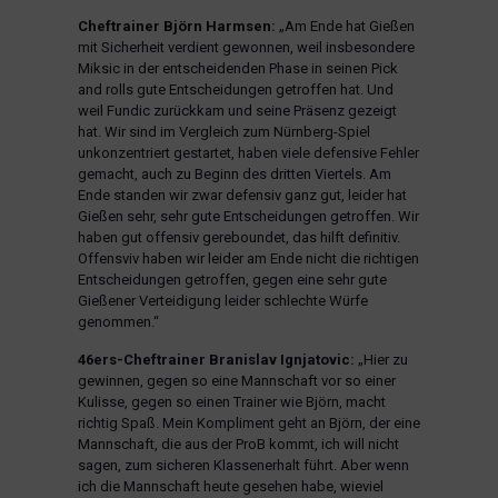
Cheftrainer Björn Harmsen:
„Am Ende hat Gießen
mit Sicherheit verdient gewonnen, weil insbesondere
Miksic in der entscheidenden Phase in seinen Pick
and rolls gute Entscheidungen getroffen hat. Und
weil Fundic zurückkam und seine Präsenz gezeigt
hat. Wir sind im Vergleich zum Nürnberg-Spiel
unkonzentriert gestartet, haben viele defensive Fehler
gemacht, auch zu Beginn des dritten Viertels. Am
Ende standen wir zwar defensiv ganz gut, leider hat
Gießen sehr, sehr gute Entscheidungen getroffen. Wir
haben gut offensiv gereboundet, das hilft definitiv.
Offensviv haben wir leider am Ende nicht die richtigen
Entscheidungen getroffen, gegen eine sehr gute
Gießener Verteidigung leider schlechte Würfe
genommen.“
46ers-Cheftrainer Branislav Ignjatovic:
„Hier zu
gewinnen, gegen so eine Mannschaft vor so einer
Kulisse, gegen so einen Trainer wie Björn, macht
richtig Spaß. Mein Kompliment geht an Björn, der eine
Mannschaft, die aus der ProB kommt, ich will nicht
sagen, zum sicheren Klassenerhalt führt. Aber wenn
ich die Mannschaft heute gesehen habe, wieviel