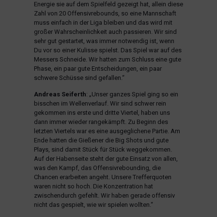
Energie sie auf dem Spielfeld gezeigt hat, allein diese
Zahl von 20 Offensivrebounds, so eine Mannschaft
muss einfach in der Liga bleiben und das wird mit
großer Wahrscheinlichkeit auch passieren. Wir sind
sehr gut gestartet, was immer notwendig ist, wenn
Du vor so einer Kulisse spielst. Das Spiel war auf des
Messers Schneide. Wir hatten zum Schluss eine gute
Phase, ein paar gute Entscheidungen, ein paar
schwere Schüsse sind gefallen.“
Andreas Seiferth
: „Unser ganzes Spiel ging so ein
bisschen im Wellenverlauf. Wir sind schwer rein
gekommen ins erste und dritte Viertel, haben uns
dann immer wieder rangekämpft. Zu Beginn des
letzten Viertels war es eine ausgeglichene Partie. Am
Ende hatten die Gießener die Big Shots und gute
Plays, sind damit Stück für Stück weggekommen.
Auf der Habenseite steht der gute Einsatz von allen,
was den Kampf, das Offensivrebounding, die
Chancen erarbeiten angeht. Unsere Trefferquoten
waren nicht so hoch. Die Konzentration hat
zwischendurch gefehlt. Wir haben gerade offensiv
nicht das gespielt, wie wir spielen wollten.“