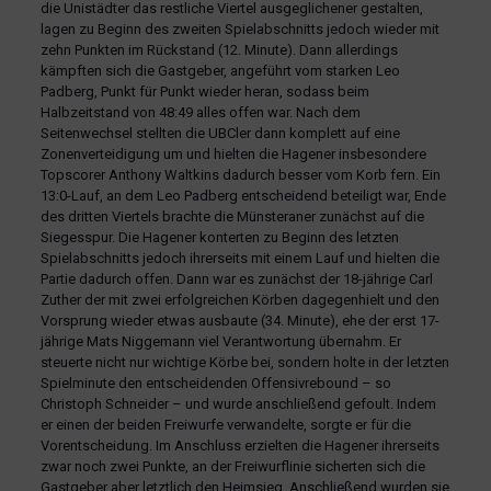
die Unistädter das restliche Viertel ausgeglichener gestalten,
lagen zu Beginn des zweiten Spielabschnitts jedoch wieder mit
zehn Punkten im Rückstand (12. Minute). Dann allerdings
kämpften sich die Gastgeber, angeführt vom starken Leo
Padberg, Punkt für Punkt wieder heran, sodass beim
Halbzeitstand von 48:49 alles offen war. Nach dem
Seitenwechsel stellten die UBCler dann komplett auf eine
Zonenverteidigung um und hielten die Hagener insbesondere
Topscorer Anthony Waltkins dadurch besser vom Korb fern. Ein
13:0-Lauf, an dem Leo Padberg entscheidend beteiligt war, Ende
des dritten Viertels brachte die Münsteraner zunächst auf die
Siegesspur. Die Hagener konterten zu Beginn des letzten
Spielabschnitts jedoch ihrerseits mit einem Lauf und hielten die
Partie dadurch offen. Dann war es zunächst der 18-jährige Carl
Zuther der mit zwei erfolgreichen Körben dagegenhielt und den
Vorsprung wieder etwas ausbaute (34. Minute), ehe der erst 17-
jährige Mats Niggemann viel Verantwortung übernahm. Er
steuerte nicht nur wichtige Körbe bei, sondern holte in der letzten
Spielminute den entscheidenden Offensivrebound – so
Christoph Schneider – und wurde anschließend gefoult. Indem
er einen der beiden Freiwurfe verwandelte, sorgte er für die
Vorentscheidung. Im Anschluss erzielten die Hagener ihrerseits
zwar noch zwei Punkte, an der Freiwurflinie sicherten sich die
Gastgeber aber letztlich den Heimsieg. Anschließend wurden sie