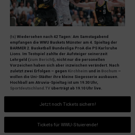
(ts)
Wiedersehen nach 42 Tagen: Am Samstagabend
empfangen die WWU Baskets Münster am 4. Spieltag der
BARMER 2. Basketball Bundesliga ProA die PS Karlsruhe
Lions. Im Testspiel zahlte der Aufsteiger seinerzeit
Lehrgeld (
zum Bericht
), nicht nur die personellen
Vorzeichen haben sich aber inzwischen verändert. Nach
zuletzt zwei Erfolgen – gegen
Kirchheim
und in
Bochum
–
wollen die Uni-Städter ihre kleine Siegesserie ausbauen.
Hochball am Atruvia-Spieltag ist um 19.30 Uhr,
Sportdeutschland.TV
überträgt ab 19.10 Uhr live.
Jetzt noch Tickets sichern!
Tickets für WWU-Stuierende!