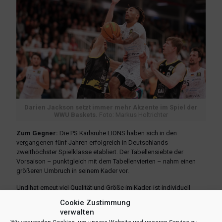
Darien Jackson setzt immer mehr Akzente im Spiel der
WWU Baskets.
Foto: Markus Holtrichter
Zum Gegner:
Die PS Karlsruhe LIONS haben sich in den
vergangenen fünf Jahren erfolgreich in Deutschlands
zweithöchster Spielklasse etabliert. Der Tabellensiebte der
Vorsaison – punktgleich mit dem Tabellenvierten – nahm einen
größeren Umbruch in seinem Kader vor.
Und hat erneut viel Qualität und Größe im Kader, ist individuell
ausgezeichnet besetzt. Karlsruhes starke Einzelspieler gilt es im
Cookie Zustimmung
Eins-gegen-Eins ebenso zu stoppen wie das Lions-Kollektiv gut
verwalten
verteidigt werden muss. Der BBL-erfahrene Center Maurice