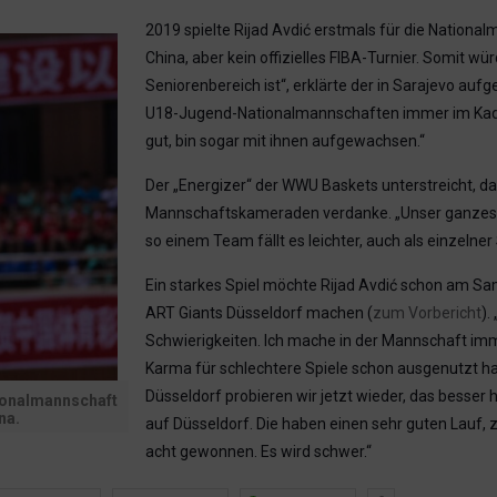
2019 spielte Rijad Avdić erstmals für die Nationa
China, aber kein offizielles FIBA-Turnier. Somit w
Seniorenbereich ist“, erklärte der in Sarajevo au
U18-Jugend-Nationalmannschaften immer im Kader
gut, bin sogar mit ihnen aufgewachsen.“
Der „Energizer“ der WWU Baskets unterstreicht, d
Mannschaftskameraden verdanke. „Unser ganzes Tea
so einem Team fällt es leichter, auch als einzelner
Ein starkes Spiel möchte Rijad Avdić schon am S
ART Giants Düsseldorf machen (
zum Vorbericht
).
Schwierigkeiten. Ich mache in der Mannschaft imme
Karma für schlechtere Spiele schon ausgenutzt ha
Düsseldorf probieren wir jetzt wieder, das besser
tionalmannschaft
na.
auf Düsseldorf. Die haben einen sehr guten Lauf, z
acht gewonnen. Es wird schwer.“