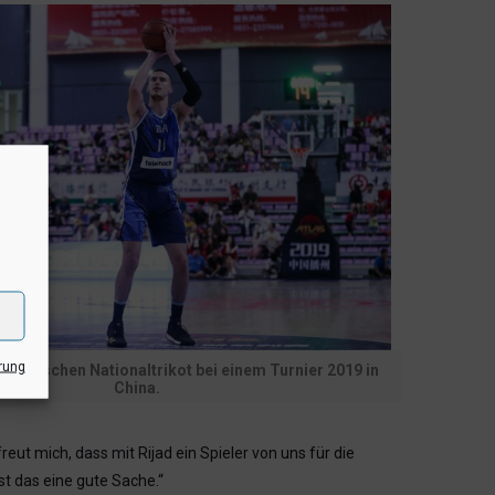
rung
 bosnischen Nationaltrikot bei einem Turnier 2019 in
China.
t mich, dass mit Rijad ein Spieler von uns für die
st das eine gute Sache.“