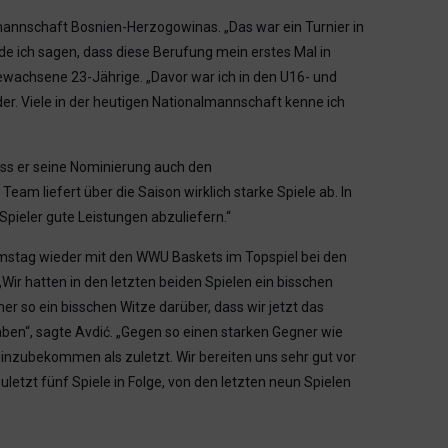
lmannschaft Bosnien-Herzogowinas. „Das war ein Turnier in
ürde ich sagen, dass diese Berufung mein erstes Mal in
fgewachsene 23-Jährige. „Davor war ich in den U16- und
. Viele in der heutigen Nationalmannschaft kenne ich
ass er seine Nominierung auch den
m liefert über die Saison wirklich starke Spiele ab. In
 Spieler gute Leistungen abzuliefern.“
amstag wieder mit den WWU Baskets im Topspiel bei den
 „Wir hatten in den letzten beiden Spielen ein bisschen
r so ein bisschen Witze darüber, dass wir jetzt das
ben“, sagte Avdić. „Gegen so einen starken Gegner wie
 hinzubekommen als zuletzt. Wir bereiten uns sehr gut vor
uletzt fünf Spiele in Folge, von den letzten neun Spielen