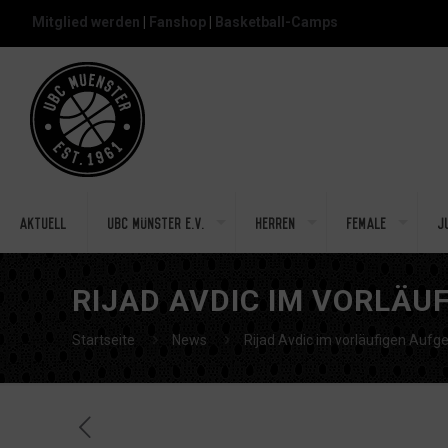
Mitglied werden
|
Fanshop
|
Basketball-Camps
Aktuell
UBC Münster e.V.
Herren
Female
J
RIJAD AVDIC IM VORLÄU
Startseite
News
Rijad Avdic im vorläufigen Auf