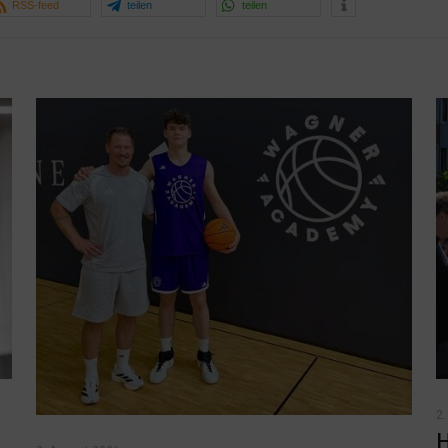
RSS-feed
teilen
teilen
2.
H