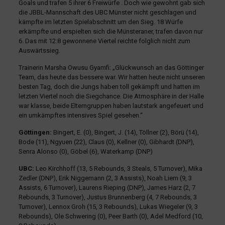
Goals und trafen 5 ihrer 6 Freiwürfe . Doch wie gewohnt gab sich
die JBBL-Mannschaft des UBC Münster nicht geschlagen und
kämpfte im letzten Spielabschnitt um den Sieg. 18 Würfe
erkämpfte und erspielten sich die Münsteraner, trafen davon nur
6. Das mit 12:8 gewonnene Viertel reichte folglich nicht zum
Auswärtssieg.
Trainerin Marsha Owusu Gyamfi: „Glückwunsch an das Göttinger
Team, das heute das bessere war. Wir hatten heute nicht unseren
besten Tag, doch die Jungs haben toll gekämpft und hatten im
letzten Viertel noch die Siegchance. Die Atmosphäre in der Halle
war klasse, beide Elterngruppen haben lautstark angefeuert und
ein umkämpftes intensives Spiel gesehen.“
Göttingen:
Bingert, E. (0), Bingert, J. (14), Töllner (2), Börü (14),
Bode (11), Ngyuen (22), Claus (0), Kellner (0), Gibhardt (DNP),
Senra Alonso (0), Göbel (6), Waterkamp (DNP)
UBC:
Leo Kirchhoff (13, 5 Rebounds, 3 Steals, 5 Turnover), Mika
Zedler (DNP), Erik Niggemann (2, 3 Assists), Noah Liem (9, 3
Assists, 6 Turnover), Laurens Rieping (DNP), James Harz (2, 7
Rebounds, 3 Turnover), Justus Brunnenberg (4, 7 Rebounds, 3
Turnover), Lennox Groh (15, 3 Rebounds), Lukas Wiegeler (9, 3
Rebounds), Ole Schwering (0), Peer Barth (0), Adel Medford (10,