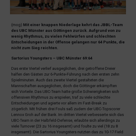
(mog)
Mit einer knappen Niederlage kehrt das JBBL-Team
des UBC Münster aus Göttingen zurück. Aufgrund von zu
wenig Rhythmus, zu vielen Fehlwürfen und schlechten
Entscheidungen in der Offense gelangen nur 64 Punkte, die
nicht zum Sieg reichten.
Sartorius Youngsters – UBC Münster 69:64
Das erste Viertel verlief ausgeglichen, drei getroffene Dreier
halfen den Gästen zur 6-Punkte-Führung nach den ersten zehn
Spielminuten. Auch das zweite Viertel gestalteten die
Mannschaften ausgeglichen, doch die Göttinger erkämpften
sich Vorteile. Das UBC-Team hatte große Schwierigkeiten sich
offensiven Rhythmus zu erspielen, traf zu viele schlechte
Entscheidungen und agierte vor allem im Fast-Break zu
zögerlich. Mit frühen drei Fouls saß zudem der UBC-Topscorer
Lennox Groh auf der Bank. Im dritten Viertel verbesserte sich das
UBC-Team in der Halbfeld-Defense, erlaubte sich allerdings zu
viele Turnover (23 zu 16 insgesamt) und foulte zu viel (18 zu 8
insgesamt). Die Sartorius Youngsters nutzten das zu 10-17 Field