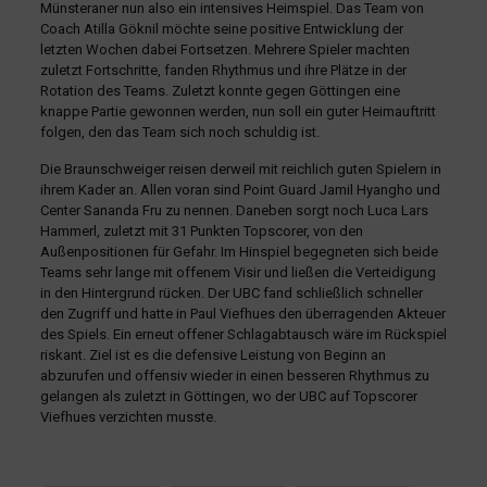
Münsteraner nun also ein intensives Heimspiel. Das Team von
Coach Atilla Göknil möchte seine positive Entwicklung der
letzten Wochen dabei Fortsetzen. Mehrere Spieler machten
zuletzt Fortschritte, fanden Rhythmus und ihre Plätze in der
Rotation des Teams. Zuletzt konnte gegen Göttingen eine
knappe Partie gewonnen werden, nun soll ein guter Heimauftritt
folgen, den das Team sich noch schuldig ist.
Die Braunschweiger reisen derweil mit reichlich guten Spielern in
ihrem Kader an. Allen voran sind Point Guard Jamil Hyangho und
Center Sananda Fru zu nennen. Daneben sorgt noch Luca Lars
Hammerl, zuletzt mit 31 Punkten Topscorer, von den
Außenpositionen für Gefahr. Im Hinspiel begegneten sich beide
Teams sehr lange mit offenem Visir und ließen die Verteidigung
in den Hintergrund rücken. Der UBC fand schließlich schneller
den Zugriff und hatte in Paul Viefhues den überragenden Akteuer
des Spiels. Ein erneut offener Schlagabtausch wäre im Rückspiel
riskant. Ziel ist es die defensive Leistung von Beginn an
abzurufen und offensiv wieder in einen besseren Rhythmus zu
gelangen als zuletzt in Göttingen, wo der UBC auf Topscorer
Viefhues verzichten musste.