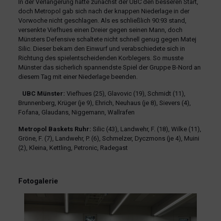
In der Verlängerung hatte zunächst der UBC den besseren Start,
doch Metropol gab sich nach der knappen Niederlage in der
Vorwoche nicht geschlagen. Als es schließlich 90:93 stand,
versenkte Viefhues einen Dreier gegen seinen Mann, doch
Münsters Defensive schaltete nicht schnell genug gegen Matej
Silic. Dieser bekam den Einwurf und verabschiedete sich in
Richtung des spielentscheidenden Korblegers. So musste
Münster das sicherlich spannendste Spiel der Gruppe B-Nord an
diesem Tag mit einer Niederlage beenden.
UBC Münster:
Viefhues (25), Glavovic (19), Schmidt (11),
Brunnenberg, Krüger (je 9), Ehrich, Neuhaus (je 8), Sievers (4),
Fofana, Glaudans, Niggemann, Wallrafen
Metropol Baskets Ruhr:
Silic (43), Landwehr, F. (18), Wilke (11),
Gröne, F. (7), Landwehr, P. (6), Schmelzer, Dyczmons (je 4), Muini
(2), Kleina, Kettling, Petronic, Radegast
Fotogalerie