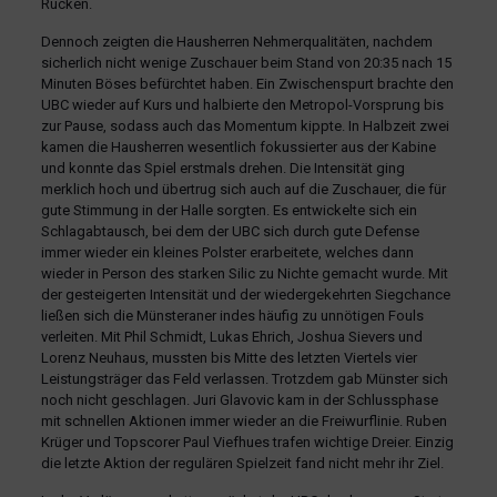
Rücken.
Dennoch zeigten die Hausherren Nehmerqualitäten, nachdem
sicherlich nicht wenige Zuschauer beim Stand von 20:35 nach 15
Minuten Böses befürchtet haben. Ein Zwischenspurt brachte den
UBC wieder auf Kurs und halbierte den Metropol-Vorsprung bis
zur Pause, sodass auch das Momentum kippte. In Halbzeit zwei
kamen die Hausherren wesentlich fokussierter aus der Kabine
und konnte das Spiel erstmals drehen. Die Intensität ging
merklich hoch und übertrug sich auch auf die Zuschauer, die für
gute Stimmung in der Halle sorgten. Es entwickelte sich ein
Schlagabtausch, bei dem der UBC sich durch gute Defense
immer wieder ein kleines Polster erarbeitete, welches dann
wieder in Person des starken Silic zu Nichte gemacht wurde. Mit
der gesteigerten Intensität und der wiedergekehrten Siegchance
ließen sich die Münsteraner indes häufig zu unnötigen Fouls
verleiten. Mit Phil Schmidt, Lukas Ehrich, Joshua Sievers und
Lorenz Neuhaus, mussten bis Mitte des letzten Viertels vier
Leistungsträger das Feld verlassen. Trotzdem gab Münster sich
noch nicht geschlagen. Juri Glavovic kam in der Schlussphase
mit schnellen Aktionen immer wieder an die Freiwurflinie. Ruben
Krüger und Topscorer Paul Viefhues trafen wichtige Dreier. Einzig
die letzte Aktion der regulären Spielzeit fand nicht mehr ihr Ziel.