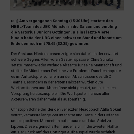
(ag)
Am vergangenen Sonntag (15:30 Uhr) startete das
NBBL-Team des UBC Münster in die Saison und empfing
die Sartorius Juniors Göttingen. Bis ins letzte Viertel
hinein hatte der UBC einen schweren Stand und konnte am
Ende dennoch mit 75:65 (32:35) gewinnen.
Der Gast aus Niedersachsen zeigte sich dabei als der erwartet
schwere Gegner. Allen voran Gäste-Topscorer Chris Schultz
setzte immer wieder wichtige Akzente für seine Mannschaft und
stellte die Münsteraner Defense vor Probleme. Daneben haperte
es im Auftaktspiel vor allem an den Abschlüssen des UBC
Teams. Besonders in der ersten Halbzeit wurden gute
Wurfpositionen und Abschlüsse nicht genutzt, um sich einen
Vorsprung herauszuspielen. Die Wurfquoten nahezu aller
Akteure waren daher mehr als ausbaufähig.
Christoph Schneider, der den verletzten Headcoach Atilla Göknil
vertrat, vermisste lange Zeit Intensität und Härte in der Defense,
um ein positives Momentum aufzubauen und das Spiel zu
kippen. Diese Eigenschaften fanden sich in der zweiten Hälfte
ein. Der Druck auf das Göttinger Aufbauspiel wurde sichtlich