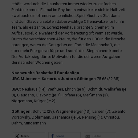
erhöht wodurch die Hausherren immer wieder zu einfachen
Punkten kamen. Einmal im Rhythmus entwickelte sich in Halbzeit
zwei auch ein offensiv ansehnliches Spiel. Gustavs Glaudans
und Juri Glavovic setzten dabei wichtige Offensivakzente für ihr
Team, als es zählte. Lorenz Neuhaus brachte Sicherheit im
Aufbauspiel, die während der Vorbereitung oft vermisst wurde.
Durch die verschiedenen Akteure, die für den UBC in die Bresche
sprangen, waren die Gastgeber am Ende die Mannschaft, die
über mehr Energie verfügte und somit den Sieg sichern konnte.
Der Auftaktsieg dürfte Motivation für die schweren Aufgaben
der nächsten Wochen geben.
Nachwuchs Basketball Bundesliga
UBC Münster – Sartorius Juniors Göttingen
75:65 (32:35)
UBC:
Neuhaus (14), Viefhues, Ehrich (je 9), Schmidt, Wallrafen (je
8), Glaudans, Glavovic (je 7), Fofana (6), Merßmann (3),
Niggemann, Krüger (je 2)
Göttingen:
Schultz (29), Wagner-Berger (13), Larsen (7), Zelanto
Vorsovsky, Dohrmann, Jashanica (je 5), Rensing (1), Christou,
Dahm, Mindermann
teilen
teilen
E-Mail