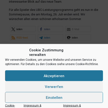
interessanter Blick auf das neue Team.
Für alle Spieler des UBC-Leistungsprogramms geht es nun in die
Sommerpause, die am Montag, 26. Juli enden wird. Wir
wünschen allen einen schönen erholsamen Sommer.
teilen
teilen
E-Mail
RSS-feed
teilen
teilen
teilen
Cookie Zustimmung
verwalten
Wir verwenden Cookies, um unsere Website und unseren Service zu
Ähnliche Beiträge
optimieren. Für Details zu den Cookies siehe unsere Cookie-Richtlinie.
Akzeptieren
Verwerfen
Einstellen
Cookie-
Impressum &
Impressum &