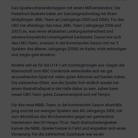
Das Spielwochenende begann mit einem Mißverständnis: Die
Paderborn Baskets traten am Samstagnachmittag mit ihrem
letztjährigen JBBL-Team an (Jahrgänge 2005 und 2006). Für den
UBC trat allerdings das neue JBBL-Team (Jahrgänge 2006 und
2007) an, was einen eklatanten Leistungsunterschied und
extreme körperliche Unterlegenheit bedeutete. Davon lies sich
das UBC-Team, sowieso in der kommenden Saison mit nur 5
Spielern des älteren Jahrgangs (2006) im Kader, nicht entmutigen
und zeigte gute Ansätze.
Anders sah es für die U14-1 am Sonntagmorgen aus: Gegen die
Mannschaft vom BBC Osnabrück entwickelte sich ein gut
anzusehendes Spiel mit vielen guten Aktionen auf beiden Seiten.
Die zahlreichen Eltern, wie die Spieler froh endlich wieder bei
einem Basketballspiel in der Halle dabei zu sein, sahen beim
neuen UBC-Team gutes Zusammenspiel und viel Tempo.
Für das neue NBBL-Team, in der kommenden Saison ebenfalls
jung und mit nur wenigen Spielern des Alt-Jahrgangs 2003, trat
zum Abschluss des Wochenendes gegen ein gemischtes
Herrenteam des SV Haspe 70 an. Nach Startschwierigkeiten
kamen die NBBL-Spieler besser in Fahrt und erspielten sich einen
Vorsprung. Für die zahlreichen Zuschauer war es ein