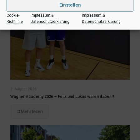
Einstellen
Cookie-
Impressum &
Impressum &
Richtlinie
Datenschutzerklärung
Datenschutzerklärung
2. August 2026
Wagner Academy 2026 – Felix und Lukas waren dabei!!!
Mehr lesen