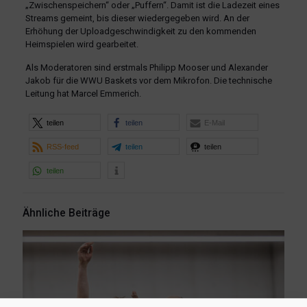
„Zwischenspeichern“ oder „Puffern“. Damit ist die Ladezeit eines
Streams gemeint, bis dieser wiedergegeben wird. An der
Erhöhung der Uploadgeschwindigkeit zu den kommenden
Heimspielen wird gearbeitet.
Als Moderatoren sind erstmals Philipp Mooser und Alexander
Jakob für die WWU Baskets vor dem Mikrofon. Die technische
Leitung hat Marcel Emmerich.
teilen
teilen
E-Mail
RSS-feed
teilen
teilen
teilen
Ähnliche Beiträge