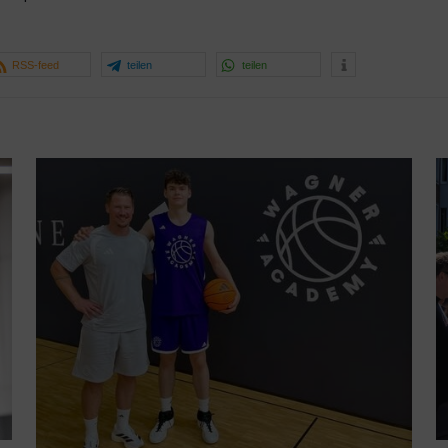
RSS-feed
teilen
teilen