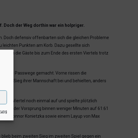
. Doch der Weg dorthin war ein holpriger.
en. Doch defensiv offenbarten sich die gleichen Probleme
zu leichten Punkten am Korb. Dazu gesellte sich
n sich die Gäste bis zum Ende des ersten Viertels trotz
 auf die Passwege gemacht. Vorne rissen die
ch zum Sieg ihrer Mannschaft bei und behielten, anders
tten Viertel noch einmal auf und spielte plötzlich
hrumpfte der Vorsprung binnen weniger Minuten auf 61:61
rung
eier von Connor Konietzka sowie einem Layup von Max
 blieb beim zweiten Sieg im zweiten Spiel gegen ein