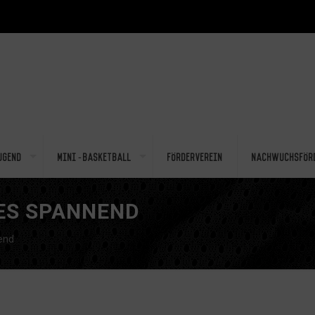
ugend
Mini-Basketball
Förderverein
Nachwuchsför
ES SPANNEND
end