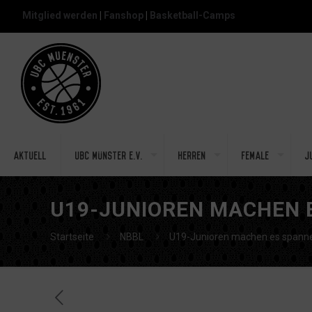
Mitglied werden
|
Fanshop
|
Basketball-Camps
Aktuell
UBC Münster e.V.
Herren
Female
J
U19-JUNIOREN MACHEN 
Startseite
NBBL
U19-Junioren machen es spann