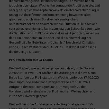
die Vereine vor große Herausforderungen. Die Vereine haben
jedoch in den letzten Wochen hervorragende Arbeit geleistet und
sehr gute Hygienekonzepte entwickelt, die ihre Verantwortung in
Bezug auf die Infektionsrisikominimierung beweisen, aber
gleichzeitig auch einen Spielbetrieb ermöglichen.
Selbstverständlich beobachten wir die Situation in Deutschland
sehr genau und niemand kann zum jetzigen Zeitpunkt sagen, wie
die Situation sich im Oktober darstellen wird, jedoch glauben wir,
dass ein Saisonstart im Oktober und die Sicherstellung der
Gesundheit aller Beteiligten möglich ist“, beschreibt Christian
Krings, Geschäftsführer der BARMER 2. Basketball Bundesliga
die derzeitige Situation.
ProB weiterhin mit 24 Teams
Die ProB spielt, wie in den vergangenen Jahren, in der Saison
2020/2021 in zwei 12er-Staffeln die Aufsteiger in die ProA aus.
Beide Staffeln der ProB starten am Wochenende des 17.10.2020.
Die Hauptrunde endet nach jetzigem Stand am 13.03.2021.
Aufgrund des späteren Spielstarts, im Vergleich zu den
Vorjahren, wird erstmals in der ProB auch an Weihnachten und
kurz nach Silvester gespielt.
Die ProB heißt die Aufsteiger aus der Regionalliga, den ETV-
Hamburg, die RheinStars Köln, die arvato college wizards und