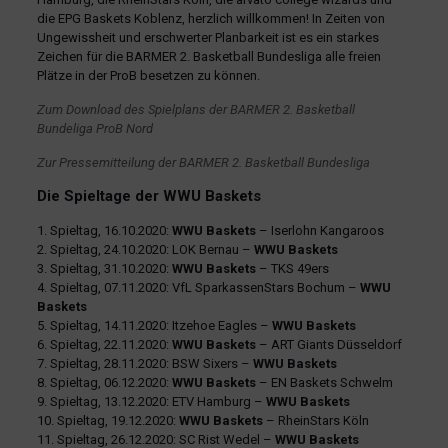
die EPG Baskets Koblenz, herzlich willkommen! In Zeiten von
Ungewissheit und erschwerter Planbarkeit ist es ein starkes
Zeichen für die BARMER 2. Basketball Bundesliga alle freien
Plätze in der ProB besetzen zu können.
Zum Download des Spielplans der BARMER 2. Basketball
Bundeliga ProB Nord
Zur Pressemitteilung der BARMER 2. Basketball Bundesliga
Die Spieltage der WWU Baskets
1. Spieltag, 16.10.2020:
WWU Baskets
– Iserlohn Kangaroos
2. Spieltag, 24.10.2020: LOK Bernau –
WWU Baskets
3. Spieltag, 31.10.2020:
WWU Baskets
– TKS 49ers
4. Spieltag, 07.11.2020: VfL SparkassenStars Bochum –
WWU
Baskets
5. Spieltag, 14.11.2020: Itzehoe Eagles –
WWU Baskets
6. Spieltag, 22.11.2020:
WWU Baskets
– ART Giants Düsseldorf
7. Spieltag, 28.11.2020: BSW Sixers –
WWU Baskets
8. Spieltag, 06.12.2020:
WWU Baskets
– EN Baskets Schwelm
9. Spieltag, 13.12.2020: ETV Hamburg –
WWU Baskets
10. Spieltag, 19.12.2020:
WWU Baskets
– RheinStars Köln
11. Spieltag, 26.12.2020: SC Rist Wedel –
WWU Baskets